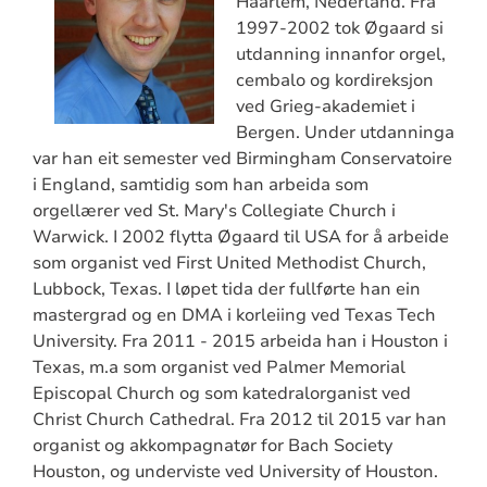
Haarlem, Nederland. Frå
1997-2002 tok Øgaard si
utdanning innanfor orgel,
cembalo og kordireksjon
ved Grieg-akademiet i
Bergen. Under utdanninga
var han eit semester ved Birmingham Conservatoire
i England, samtidig som han arbeida som
orgellærer ved St. Mary's Collegiate Church i
Warwick. I 2002 flytta Øgaard til USA for å arbeide
som organist ved First United Methodist Church,
Lubbock, Texas. I løpet tida der fullførte han ein
mastergrad og en DMA i korleiing ved Texas Tech
University. Fra 2011 - 2015 arbeida han i Houston i
Texas, m.a som organist ved Palmer Memorial
Episcopal Church og som katedralorganist ved
Christ Church Cathedral. Fra 2012 til 2015 var han
organist og akkompagnatør for Bach Society
Houston, og underviste ved University of Houston.