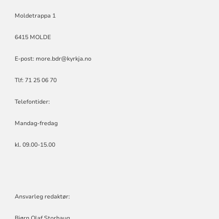
Moldetrappa 1
6415 MOLDE
E-post:
more.bdr@kyrkja.no
Tlf: 71 25 06 70
Telefontider:
Mandag-fredag
kl. 09.00-15.00
Ansvarleg redaktør:
Bjørn Olaf Storhaug