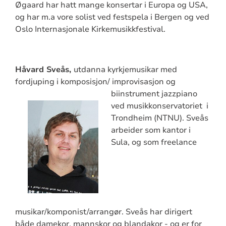
Øgaard har hatt mange konsertar i Europa og USA,
og har m.a vore solist ved festspela i Bergen og ved
Oslo Internasjonale Kirkemusikkfestival.
Håvard Sveås,
utdanna kyrkjemusikar med
fordjuping i komposisjon/ improvisasjon og
biinstrument
jazzpiano
ved musikkonservatoriet i
Trondheim (NTNU). Sveås
arbeider som kantor i
Sula, og som freelance
musikar/komponist/arrangør. Sveås har dirigert
både damekor, mannskor og blandakor - og er for