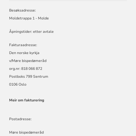
BISPEDØMERÅD
-
Besøksadresse:
MØRE
Moldetrappa 1 - Molde
BISKOP
Åpningstider: etter avtale
Fakturaadresse:
Den norske kyrkja
v/Møre bispedømeråd
org.nr: 818 066 872
Postboks 799 Sentrum
0106 Oslo
Meir om fakturering
Postadresse:
Møre bispedømeråd