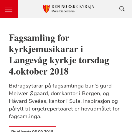
Fagsamling for
kyrkjemusikarar i
Langevåg kyrkje torsdag
4.oktober 2018
Bidragsytarar på fagsamlinga blir Sigurd
Melvær Øgaard, domkantor i Bergen, og
Håvard Sveåas, kantor i Sula. Inspirasjon og
påfyll til orgelrepertoaret er hovudmålet for
fagsamlinga.
Publisert:
06.09.2018