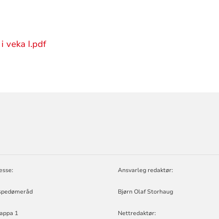
i veka I.pdf
ORMASJON
D
esse:
Ansvarleg redaktør:
spedømeråd
Bjørn Olaf Storhaug
appa 1
Nettredaktør: