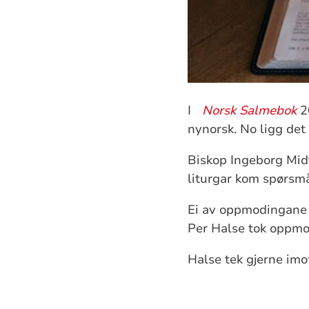
I
Norsk Salmebok
20
nynorsk. No ligg det
Biskop Ingeborg Midt
liturgar kom spørsmå
Ei av oppmodingane f
Per Halse tok oppmod
Halse tek gjerne imot