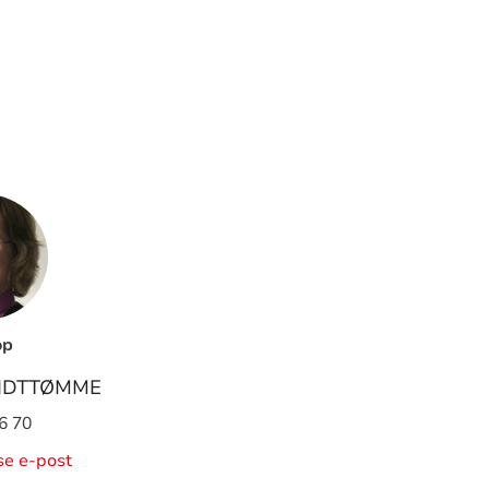
op
IDTTØMME
6 70
ise e-post