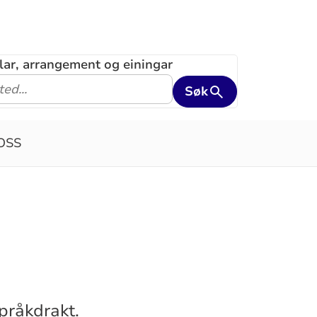
klar, arrangement og einingar
Søk
OSS
språkdrakt.