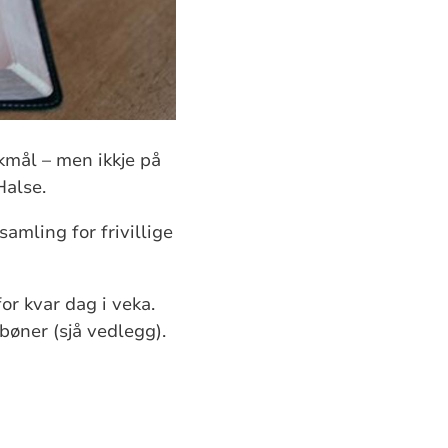
kmål – men ikkje på
Halse.
amling for frivillige
or kvar dag i veka.
bøner (sjå vedlegg).