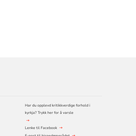
Har du opplevd kritikkverdige forhold i
kyrkja? Trykk her for å varsle
Lenke til Facebook
E-post til bispedømerådet