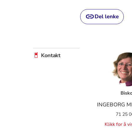
Del lenke
Kontakt
Bisk
INGEBORG M
71 25 0
Klikk for å v