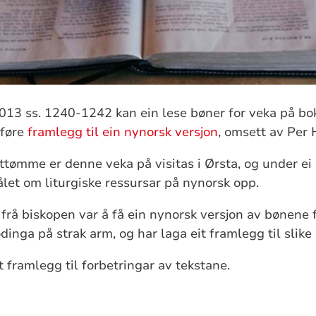
13 ss. 1240-1242 kan ein lese bøner for veka på bo
 føre
framlegg til ein nynorsk versjon
, omsett av Per 
tømme er denne veka på visitas i Ørsta, og under ei s
let om liturgiske ressursar på nynorsk opp.
rå biskopen var å få ein nynorsk versjon av bønene f
inga på strak arm, og har laga eit framlegg til slike 
 framlegg til forbetringar av tekstane.