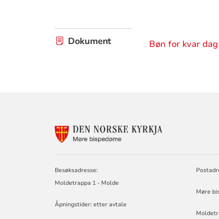
Dokument
Bøn for kvar dag 
KONTAKTINF
FOR
MØRE
BISPEDØMERÅ
-
Besøksadresse:
Postadr
MØRE
Moldetrappa 1 - Molde
BISKOP
Møre bi
Åpningstider: etter avtale
Moldetr