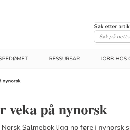
Søk etter arti
ISPEDØMET
RESSURSAR
JOBB HOS 
å nynorsk
r veka på nynorsk
i Norsk Salmebok ligg no føre i nynorsk 