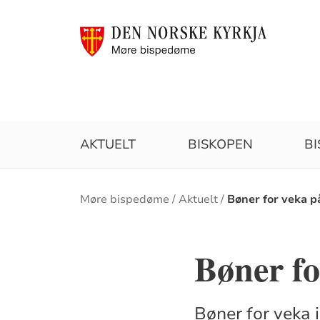
AKTUELT
BISKOPEN
B
Brødsmulesti
Møre bispedøme
Aktuelt
Bøner for veka p
Bøner fo
Bøner for veka 