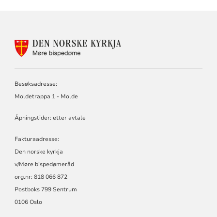
KONTAKTINFORMASJON
FOR
MØRE
BISPEDØMERÅD
-
Besøksadresse:
MØRE
Moldetrappa 1 - Molde
BISKOP
Åpningstider: etter avtale
Fakturaadresse:
Den norske kyrkja
v/Møre bispedømeråd
org.nr: 818 066 872
Postboks 799 Sentrum
0106 Oslo