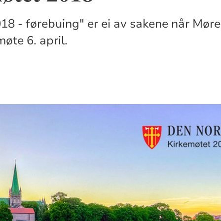
18 - førebuing" er ei av sakene når Mø
øte 6. april.