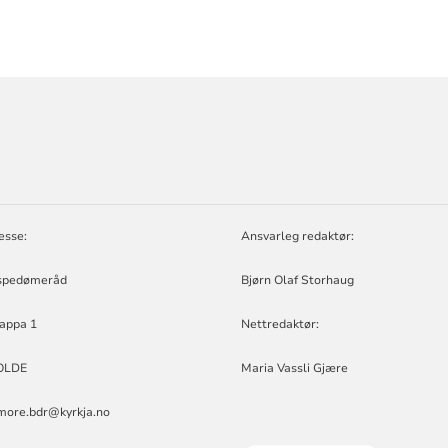
ORMASJON
D
esse:
Ansvarleg redaktør:
spedømeråd
Bjørn Olaf Storhaug
appa 1
Nettredaktør:
OLDE
Maria Vassli Gjære
more.bdr@kyrkja.no