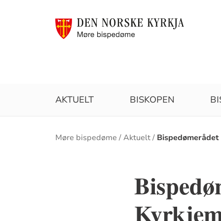
AKTUELT
BISKOPEN
B
Brødsmulesti
Møre bispedøme
Aktuelt
Bispedømerådet f
Bispedøm
Kyrkjem