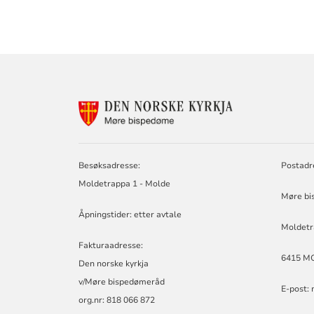
KONTAKTINF
FOR
MØRE
BISPEDØMERÅ
-
Besøksadresse:
Postadr
MØRE
Moldetrappa 1 - Molde
BISKOP
Møre bi
Åpningstider: etter avtale
Moldetr
Fakturaadresse:
6415 M
Den norske kyrkja
v/Møre bispedømeråd
E-post:
org.nr: 818 066 872