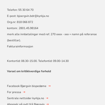
Telefon: 55 30 64 70
E-post: bjoergvin.bdr@kyrkja.no
Org.nr: 818 066 872
kontonr. 2801.45.98164
merk alle innbetalingar med ref. 270 xxxx - xxx + namn på referanse
(bestillar).
Fakturainformasjon
Kontortid: 08.30-15.00. Telefontid: 09.00-14.30
Varsel om kritikkverdige forhold
Facebook Bjørgvin bispedøme
For pressa
Sentrale nettsider kyrkja.no
Abonnér på nytt frå Bjørgvin