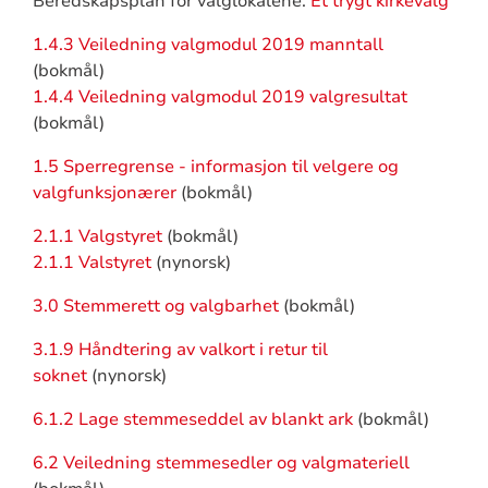
Beredskapsplan for valglokalene:
Et trygt kirkevalg
1.4.3 Veiledning valgmodul 2019 manntall
(bokmål)
1.4.4 Veiledning valgmodul 2019 valgresultat
(bokmål)
1.5 Sperregrense - informasjon til velgere og
valgfunksjonærer
(bokmål)
2.1.1 Valgstyret
(bokmål)
2.1.1 Valstyret
(nynorsk)
3.0 Stemmerett og valgbarhet
(bokmål)
3.1.9 Håndtering av valkort i retur til
soknet
(nynorsk)
6.1.2 Lage stemmeseddel av blankt ark
(bokmål)
6.2 Veiledning stemmesedler og valgmateriell