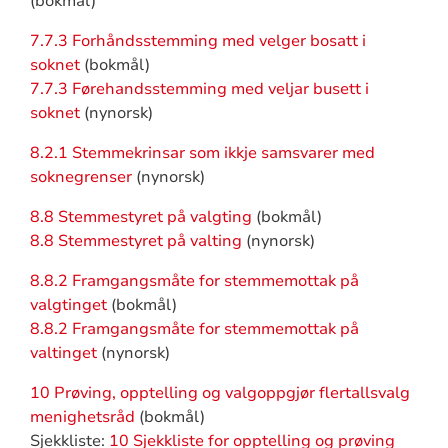
(bokmål)
7.7.3 Forhåndsstemming med velger bosatt i
soknet
(bokmål)
7.7.3 Førehandsstemming med veljar busett i
soknet
(nynorsk)
8.2.1 Stemmekrinsar som ikkje samsvarer med
soknegrenser
(nynorsk)
8.8 Stemmestyret på valgting
(bokmål)
8.8 Stemmestyret på valting
(nynorsk)
8.8.2 Framgangsmåte for stemmemottak på
valgtinget
(bokmål)
8.8.2 Framgangsmåte for stemmemottak på
valtinget
(nynorsk)
10 Prøving, opptelling og valgoppgjør flertallsvalg
menighetsråd
(bokmål)
Sjekkliste:
10 Sjekkliste for opptelling og prøving