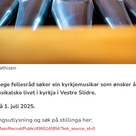
Mathisen
elege fellesråd søker ein kyrkjemusikar som ønsker 
ikalske livet i kyrkja i Vestre Slidre.
å 1. juli 2025.
lingsutlysning og søk på stillinga her:
/Main/Recruit/Public/4965240856?link_source_id=0