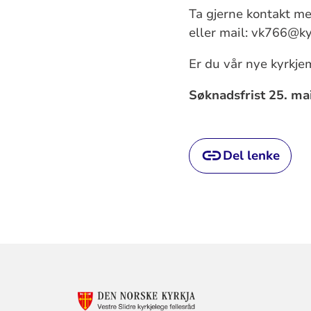
Ta gjerne kontakt m
eller mail: vk766@ky
Er du vår nye kyrkje
Søknadsfrist 25. ma
Del lenke
KONTAKTINF
FOR