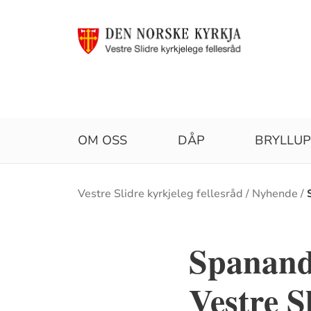
OM OSS
DÅP
BRYLLU
Brødsmulesti
Vestre Slidre kyrkjeleg fellesråd
Nyhende
Spanand
Vestre Sl