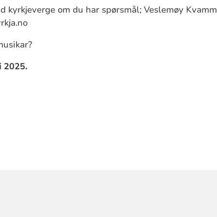
ed kyrkjeverge om du har spørsmål; Veslemøy Kvamme
rkja.no
musikar?
i 2025.
ORMASJON