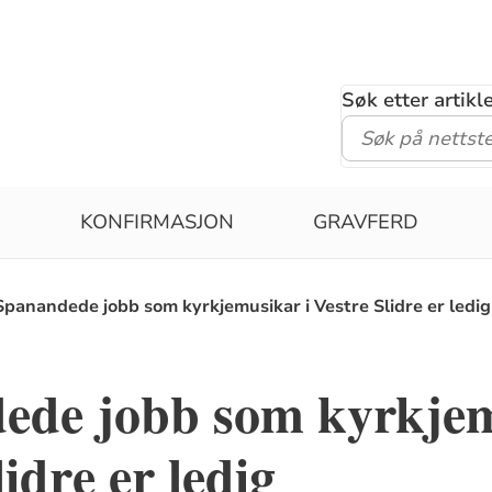
Søk etter artik
P
KONFIRMASJON
GRAVFERD
Spanandede jobb som kyrkjemusikar i Vestre Slidre er ledig
ede jobb som kyrkjem
idre er ledig