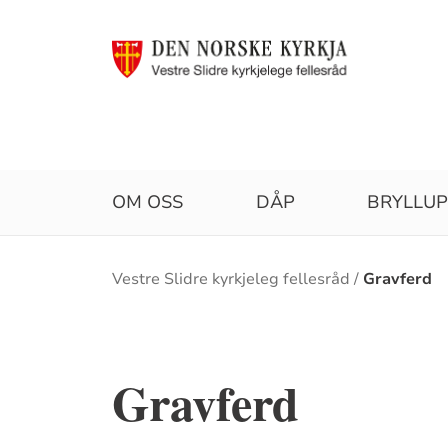
OM OSS
DÅP
BRYLLU
Brødsmulesti
Vestre Slidre kyrkjeleg fellesråd
Gravferd
Gravferd