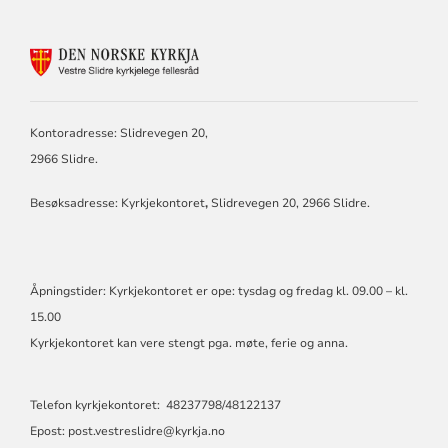
KONTAKTINFORMASJON
FOR
VESTRE
SLIDRE
KYRKJELEG
Kontoradresse: Slidrevegen 20,
FELLESRÅD
2966 Slidre.
Besøksadresse: Kyrkjekontoret
,
Slidrevegen 20, 2966 Slidre.
Åpningstider: Kyrkjekontoret er ope: tysdag og fredag kl. 09.00 – kl.
15.00
Kyrkjekontoret kan vere stengt pga. møte, ferie og anna.
Telefon kyrkjekontoret: 48237798/48122137
Epost: post.vestreslidre@kyrkja.no