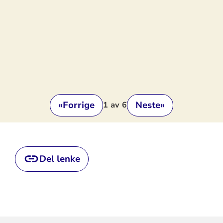
«
Forrige
Neste
»
1
av 6
Del lenke