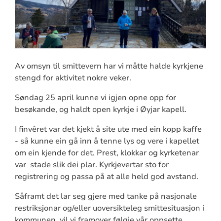
Av omsyn til smittevern har vi måtte halde kyrkjene
stengd for aktivitet nokre veker.
Søndag 25 april kunne vi igjen opne opp for
besøkande, og haldt open kyrkje i Øyjar kapell.
I finvêret var det kjekt å site ute med ein kopp kaffe
- så kunne ein gå inn å tenne lys og vere i kapellet
om ein kjende for det. Prest, klokkar og kyrketenar
var stade slik dei plar. Kyrkjevertar sto for
registrering og passa på at alle held god avstand.
Såframt det lar seg gjere med tanke på nasjonale
restriksjonar og/eller uoversikteleg smittesituasjon i
kommunen, vil vi framover følgje vår oppsette