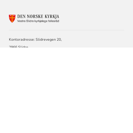
KONTAKTINFORMASJON
FOR
VESTRE
SLIDRE
KYRKJELEG
Kontoradresse: Slidrevegen 20,
FELLESRÅD
2966 Slidre.
Besøksadresse: Kyrkjekontoret
,
Slidrevegen 20, 2966 Slidre.
Åpningstider: Kyrkjekontoret er ope: tysdag og fredag kl. 09.00 – kl.
15.00
Kyrkjekontoret kan vere stengt pga. møte, ferie og anna.
Telefon kyrkjekontoret: 48237798/48122137
Epost: post.vestreslidre@kyrkja.no