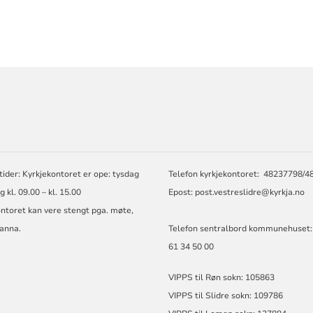
ORMASJON
ider: Kyrkjekontoret er ope: tysdag
Telefon kyrkjekontoret: 48237798/
g kl. 09.00 – kl. 15.00
Epost: post.vestreslidre@kyrkja.no
ntoret kan vere stengt pga. møte,
 anna.
Telefon sentralbord kommunehuset:
61 34 50 00
VIPPS til Røn sokn: 105863
VIPPS til Slidre sokn: 109786