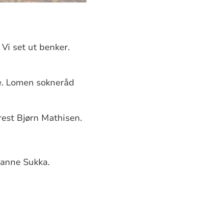
Vi set ut benker.
je. Lomen sokneråd
rest Bjørn Mathisen.
Janne Sukka.