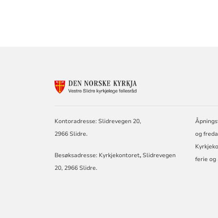
KONTAKTINF
FOR
VESTRE
SLIDRE
KYRKJELEG
Kontoradresse: Slidrevegen 20,
Åpningst
FELLESRÅD
2966 Slidre.
og freda
Kyrkjeko
Besøksadresse: Kyrkjekontoret
,
Slidrevegen
ferie og
20, 2966 Slidre.