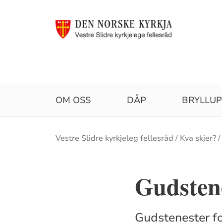
OM OSS
DÅP
BRYLLU
Brødsmulesti
Vestre Slidre kyrkjeleg fellesråd
Kva skjer?
Gudsten
Gudstenester fo