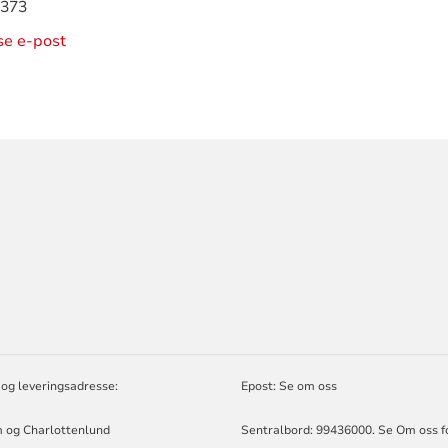
 373
ise e-post
ORMASJON
LUND
og leveringsadresse:
Epost:
Se om oss
 og Charlottenlund
Sentralbord: 99436000. Se Om oss f