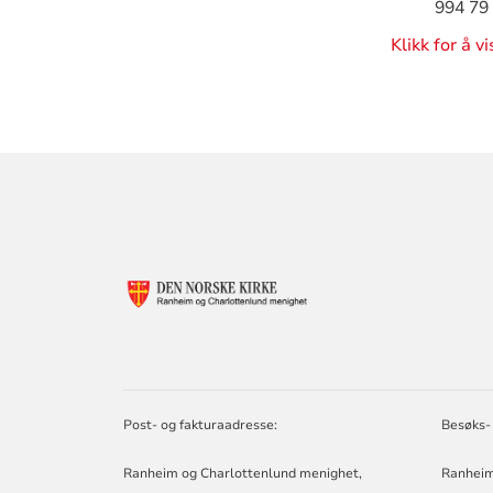
994 79
Klikk for å v
KONTAKTINF
FOR
RANHEIM
OG
CHARLOTTEN
MENIGHETER
Post- og fakturaadresse:
Besøks- 
Ranheim og Charlottenlund menighet,
Ranheim