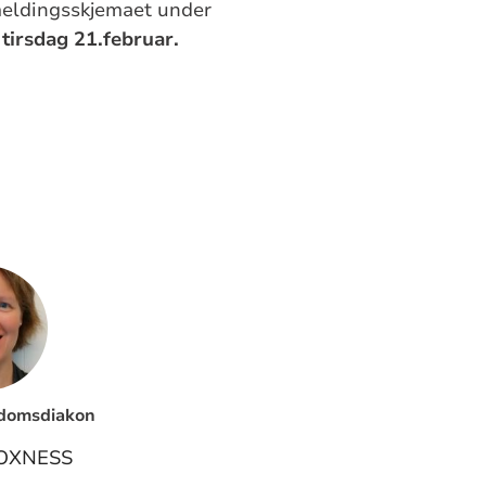
meldingsskjemaet under
 tirsdag 21.februar.
domsdiakon
OXNESS