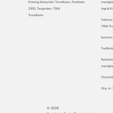
Kirkelig fellesråd i Trondheim, Postboks
me
2300, Torgarden, 7004
Ingrid K
Trondhe
Faktura
7004 Tr
kontonr
Treffeti
Ranheim
menighe
Charlott
Org. nr.
© 2026