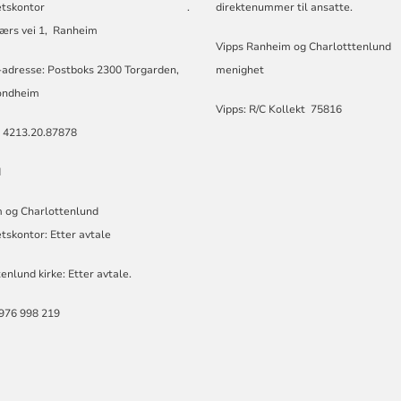
nighetskontor .
direktenummer til ansatte.
iærs vei 1, Ranheim
Vipps Ranheim og Charlotttenlund
im
-adresse: Postboks 2300 Torgarden,
menighet
ondheim
Vipps: R/C Kollekt 75816
: 4213.20.87878
d
 og Charlottenlund
tskontor: Etter avtale
enlund kirke: Etter avtale.
 976 998 219