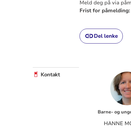
Meld deg på via på
Frist for påmelding:
Del lenke
Kontakt
Barne- og ung
HANNE M