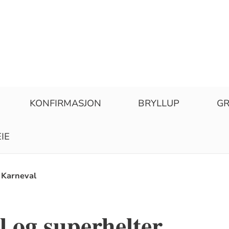
KONFIRMASJON
BRYLLUP
GR
IE
Karneval
 og superhelter