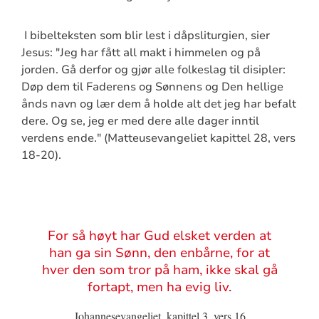
I bibelteksten som blir lest i dåpsliturgien, sier
Jesus: "Jeg har fått all makt i himmelen og på
jorden. Gå derfor og gjør alle folkeslag til disipler:
Døp dem til Faderens og Sønnens og Den hellige
ånds navn og lær dem å holde alt det jeg har befalt
dere. Og se, jeg er med dere alle dager inntil
verdens ende." (Matteusevangeliet kapittel 28, vers
18-20).
Sitat
For så høyt har Gud elsket verden at
han ga sin Sønn, den enbårne, for at
hver den som tror på ham, ikke skal gå
fortapt, men ha evig liv.
Johannesevangeliet, kapittel 3, vers 16