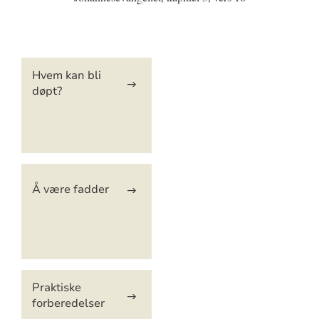
Artikkelsnarveger
Hvem kan bli
døpt?
Å være fadder
Praktiske
forberedelser