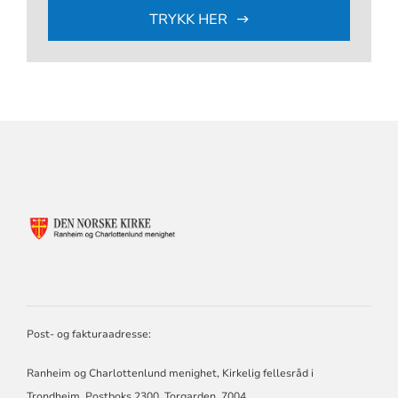
TRYKK HER
KONTAKTINFORMASJON
FOR
RANHEIM
OG
CHARLOTTENLUND
MENIGHETER
Post- og fakturaadresse:
Ranheim og Charlottenlund menighet, Kirkelig fellesråd i
Trondheim, Postboks 2300, Torgarden, 7004