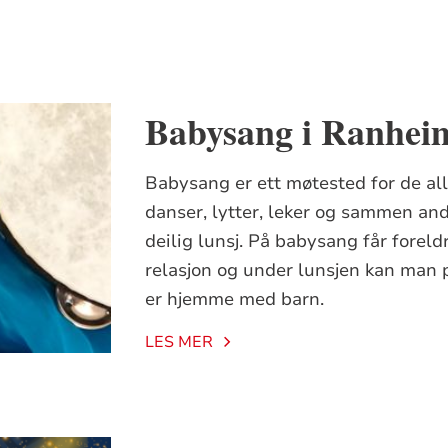
Babysang i Ranhei
Babysang er ett møtested for de all
danser, lytter, leker og sammen an
deilig lunsj. På babysang får forel
relasjon og under lunsjen kan man p
er hjemme med barn.
LES MER