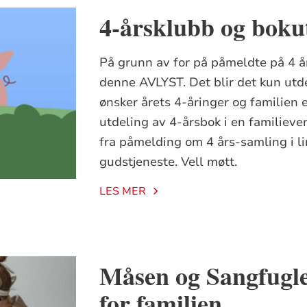
4-årsklubb og boku
På grunn av for på påmeldte på 4 å
denne AVLYST. Det blir det kun utd
ønsker årets 4-åringer og familien 
utdeling av 4-årsbok i en familieve
fra påmelding om 4 års-samling i li
gudstjeneste. Vell møtt.
LES MER
Måsen og Sangfuglen
for familien