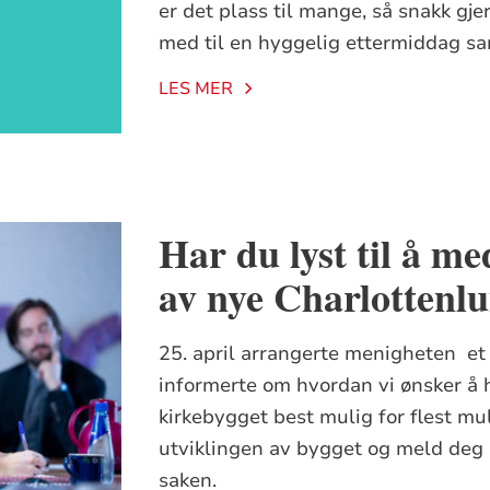
er det plass til mange, så snakk gje
med til en hyggelig ettermiddag s
LES MER
Har du lyst til å me
av nye Charlottenl
25. april arrangerte menigheten et
informerte om hvordan vi ønsker å h
kirkebygget best mulig for flest mu
utviklingen av bygget og meld deg 
saken.