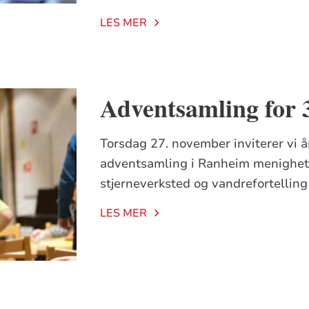
LES MER
Adventsamling for 3
Torsdag 27. november inviterer vi å
adventsamling i Ranheim menighetss
stjerneverksted og vandrefortelling 
LES MER