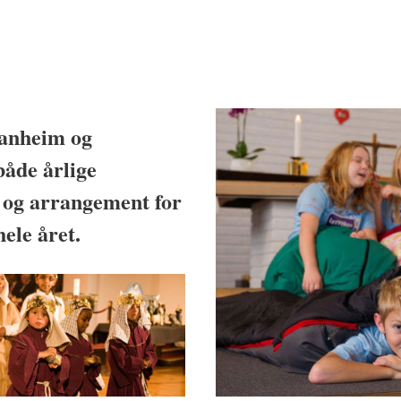
Ranheim og
både årlige
, og arrangement for
ele året.