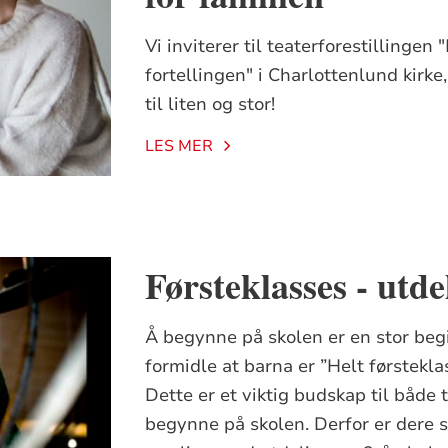
Vi inviterer til teaterforestillinge
fortellingen" i Charlottenlund kirk
til liten og stor!
LES MER
Førsteklasses - utd
Å begynne på skolen er en stor begi
formidle at barna er ”Helt førstekla
Dette er et viktig budskap til både 
begynne på skolen. Derfor er dere sp