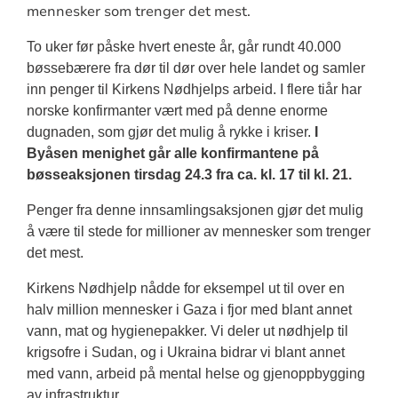
mennesker som trenger det mest.
To uker før påske hvert eneste år, går rundt 40.000
bøssebærere fra dør til dør over hele landet og samler
inn penger til Kirkens Nødhjelps arbeid. I flere tiår har
norske konfirmanter vært med på denne enorme
dugnaden, som gjør det mulig å rykke i kriser.
I
Byåsen menighet går alle konfirmantene på
bøsseaksjonen tirsdag 24.3 fra ca. kl. 17 til kl. 21.
Penger fra denne innsamlingsaksjonen gjør det mulig
å være til stede for millioner av mennesker som trenger
det mest.
Kirkens Nødhjelp nådde for eksempel ut til over en
halv million mennesker i Gaza i fjor med blant annet
vann, mat og hygienepakker. Vi deler ut nødhjelp til
krigsofre i Sudan, og i Ukraina bidrar vi blant annet
med vann, arbeid på mental helse og gjenoppbygging
av infrastruktur.