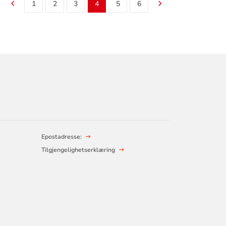
1
2
3
4
5
6
Epostadresse:
Tilgjengelighetserklæring