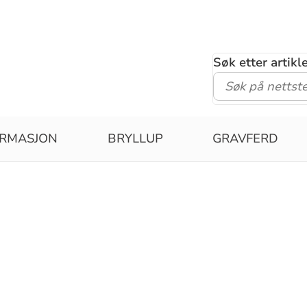
Søk etter artik
IRMASJON
BRYLLUP
GRAVFERD