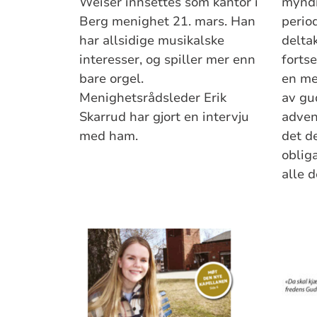
Weiser innsettes som kantor i
myndi
Berg menighet 21. mars. Han
perio
har allsidige musikalske
delta
interesser, og spiller mer enn
fortse
bare orgel.
en me
Menighetsrådsleder Erik
av gu
Skarrud har gjort en intervju
adven
med ham.
det d
oblig
alle d