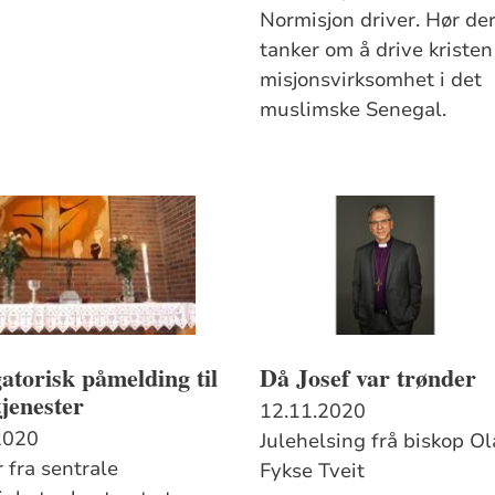
Normisjon driver. Hør de
tanker om å drive kristen
misjonsvirksomhet i det
muslimske Senegal.
atorisk påmelding til
Då Josef var trønder
jenester
12.11.2020
2020
Julehelsing frå biskop O
 fra sentrale
Fykse Tveit