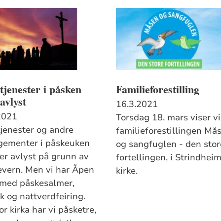
jenester i påsken
Familieforestilling
avlyst
16.3.2021
2021
Torsdag 18. mars viser vi
jenester og andre
familieforestillingen Må
gementer i påskeuken
og sangfuglen - den stor
er avlyst på grunn av
fortellingen, i Strindhei
evern. Men vi har Åpen
kirke.
 med påskesalmer,
k og nattverdfeiring.
r kirka har vi påsketre,