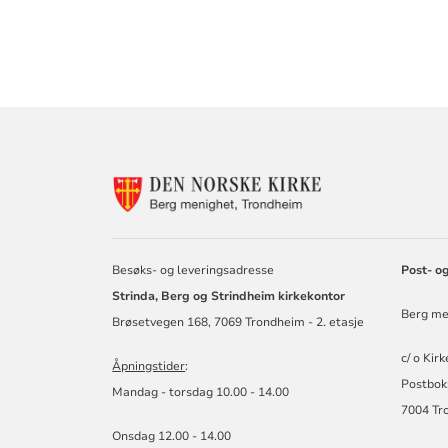
KONTAKTINF
FOR
BERG
MENIGHET
Besøks- og leveringsadresse
Post- o
Strinda, Berg og Strindheim kirkekontor
Berg me
Brøsetvegen 168, 7069 Trondheim - 2. etasje
c/ o Kir
Åpningstider
:
Postbok
Mandag - torsdag 10.00 - 14.00
7004 Tr
Onsdag 12.00 - 14.00