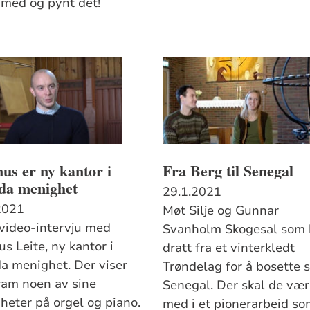
 med og pynt det!
s er ny kantor i
Fra Berg til Senegal
nda menighet
29.1.2021
2021
Møt Silje og Gunnar
 video-intervju med
Svanholm Skogesal som 
s Leite, ny kantor i
dratt fra et vinterkledt
da menighet. Der viser
Trøndelag for å bosette s
ram noen av sine
Senegal. Der skal de væ
gheter på orgel og piano.
med i et pionerarbeid s