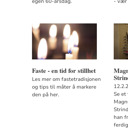
egen 60-årsdag.
- vær
Faste - en tid for stillhet
Magnu
Stri
Les mer om fastetradisjonen
12.2.
og tips til måter å markere
Se et
den på her.
Magnu
Strin
han f
ferdi