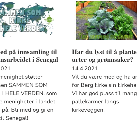
ed på innsamling til
Har du lyst til å plante
nsarbeidet i Senegal
urter og grønnsaker?
2021
14.4.2021
menighet støtter
Vil du være med og ha a
onen SAMMEN SOM
for Berg kirke sin kirkeh
 I HELE VERDEN, som
Vi har god plass til man
 menigheter i landet
pallekarmer langs
 på. Bli med og gi en
kirkeveggen!
il Senegal!