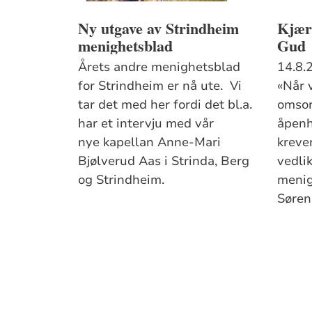
Ny utgave av Strindheim
Kjærl
menighetsblad
Gud
Årets andre menighetsblad
14.8.
for Strindheim er nå ute. Vi
«Når v
tar det med her fordi det bl.a.
omsor
har et intervju med vår
åpenh
nye kapellan Anne-Mari
kreve
Bjølverud Aas i Strinda, Berg
vedlik
og Strindheim.
menig
Søren