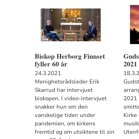
Biskop Herborg Finnset
Gudst
fyller 60 år
2021 
24.3.2021
18.3.
Menighetsrådsleder Erik
Gudst
Skarrud har intervjuet
arran
biskopen. I video-intervjuet
2021 
snakker hun om den
smitt
vanskelige tiden under
Kirke
pandemien, om kirkens
musik
fremtid og om utsiktene til sin
Utenfo