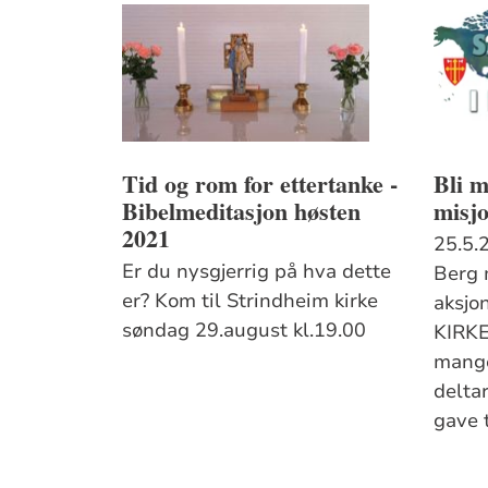
Tid og rom for ettertanke -
Bli m
Bibelmeditasjon høsten
misjo
2021
25.5.
Er du nysgjerrig på hva dette
Berg 
er? Kom til Strindheim kirke
aksj
søndag 29.august kl.19.00
KIRKE
mange
deltar
gave t