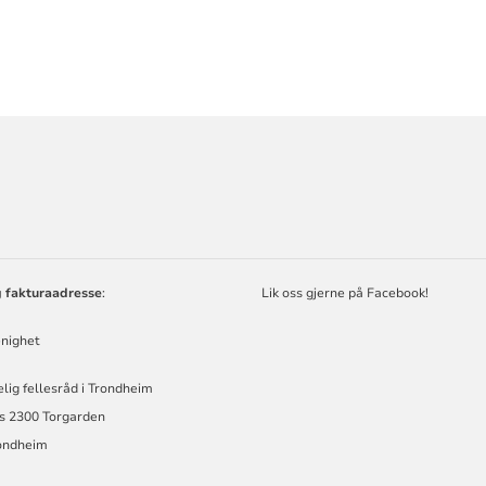
ORMASJON
g fakturaadresse
:
Lik oss gjerne på Facebook!
nighet
kelig fellesråd i Trondheim
s 2300 Torgarden
ondheim