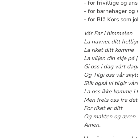
- for frivillige og a
- for barnehager og 
- for Blå Kors som j
Vår Far i himmelen
La navnet ditt hellig
La riket ditt komme
La viljen din skje på
Gi oss i dag vårt dag
Og Tilgi oss vår skyl
Slik også vi tilgir vå
La oss ikke komme i f
Men frels oss fra de
For riket er ditt
Og makten og æren i
Amen.