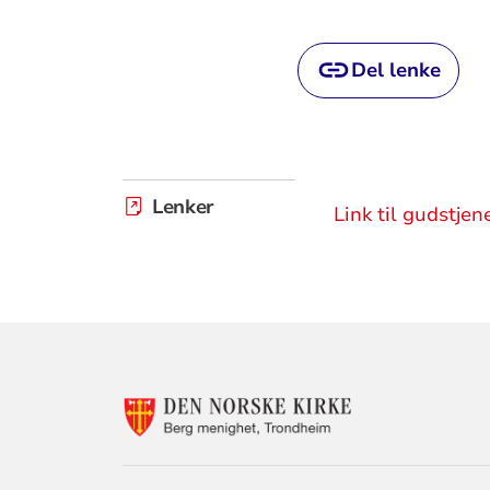
Del lenke
Lenker
Link til gudstjen
KONTAKTINF
FOR
BERG
MENIGHET