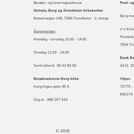
Besøks- og leveringsadresse
Post- o
Strinda, Berg og Strindheim kirkekontor
Berg me
Brøsetvegen 168, 7069 Trondheim - 2. etasje
c/ o Kir
Åpningstider
:
Postbok
Mandag - torsdag 10.00 - 14.00
7004 Tr
Onsdag 12.00 - 14.00
Bank Be
Sentralbord: 99 43 60 00
4213 2
Besøksadresse Berg kirke
Vipps
Kong Inges gate 49 A
75775 - 
690174 
Org.nr. 986 257 543
© 2026