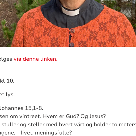
ølges
via denne linken.
kl 10.
t lys.
 Johannes 15,1-8.
elsen om vintreet. Hvem er Gud? Og Jesus?
i stuller og steller med hvert vårt og holder to mete
agene, - livet, meningsfulle?