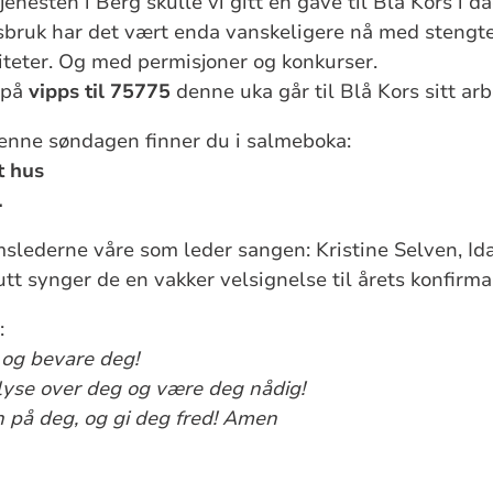
enesten i Berg skulle vi gitt en gave til Blå Kors i da
isbruk har det vært enda vanskeligere nå med stengt
viteter. Og med permisjoner og konkurser.
 på
vipps til 75775
denne uka går til Blå Kors sitt arb
enne søndagen finner du i salmeboka:
t hus
.
slederne våre som leder sangen: Kristine Selven, Id
lutt synger de en vakker velsignelse til årets konfirma
:
 og bevare deg!
t lyse over deg og være deg nådig!
yn på deg, og gi deg fred! Amen