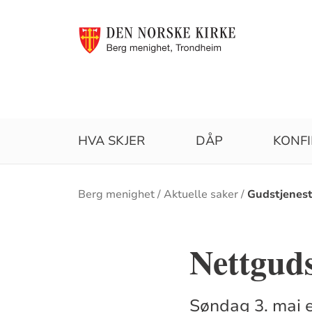
HVA SKJER
DÅP
KONF
Brødsmulesti
Berg menighet
Aktuelle saker
Gudstjenest
Nettguds
Søndag 3. mai e