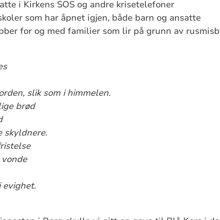
nsatte i Kirkens SOS og andre krisetelefoner
skoler som har åpnet igjen, både barn og ansatte
obber for og med familier som lir på grunn av rusmisb
es
 jorden, slik som i himmelen.
lige brød
d
re skyldnere.
ristelse
t vonde
 evighet.