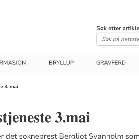
Søk etter artik
IRMASJON
BRYLLUP
GRAVFERD
e 3. mai
tjeneste 3.mai
r det sokneprest Bergljot Svanholm som