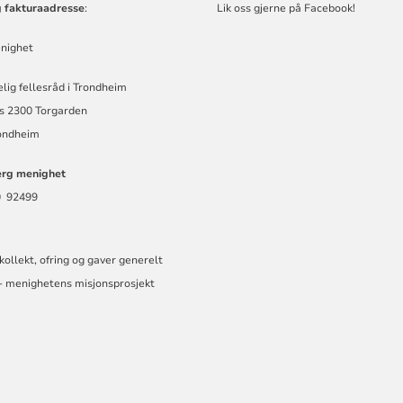
g fakturaadresse
:
Lik oss gjerne på Facebook!
nighet
kelig fellesråd i Trondheim
s 2300 Torgarden
ondheim
rg menighet
0 92499
kollekt, ofring og gaver generelt
- menighetens misjonsprosjekt