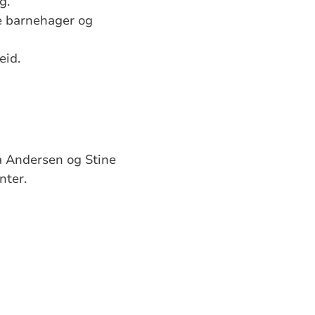
g.
e barnehager og
eid.
a Andersen og Stine
nter.