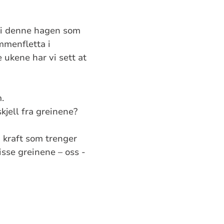
 i denne hagen som
mmenfletta i
 ukene har vi sett at
.
skjell fra greinene?
d kraft som trenger
isse greinene – oss -