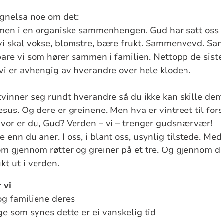
ignelsa noe om det:
men i en organiske sammenhengen. Gud har satt oss
at vi skal vokse, blomstre, bære frukt. Sammenvevd. Sa
 bare vi som hører sammen i familien. Nettopp de siste
i er avhengig av hverandre over hele kloden.
vinner seg rundt hverandre så du ikke kan skille dem
 Jesus. Og dere er greinene. Men hva er vintreet til for
hvor er du, Gud? Verden – vi – trenger gudsnærvær!
enn du aner. I oss, i blant oss, usynlig tilstede. Me
som gjennom røtter og greiner på et tre. Og gjennom d
kt ut i verden.
 vi
og familiene deres
ge som synes dette er ei vanskelig tid