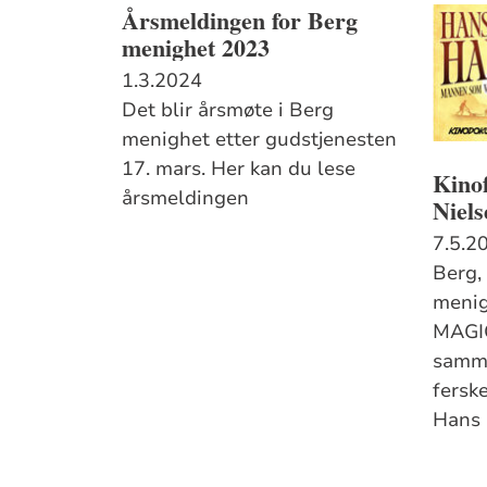
Årsmeldingen for Berg
menighet 2023
1.3.2024
Det blir årsmøte i Berg
menighet etter gudstjenesten
17. mars. Her kan du lese
Kinof
årsmeldingen
Niels
7.5.2
Berg,
menig
MAGIQ
samme
fersk
Hans 