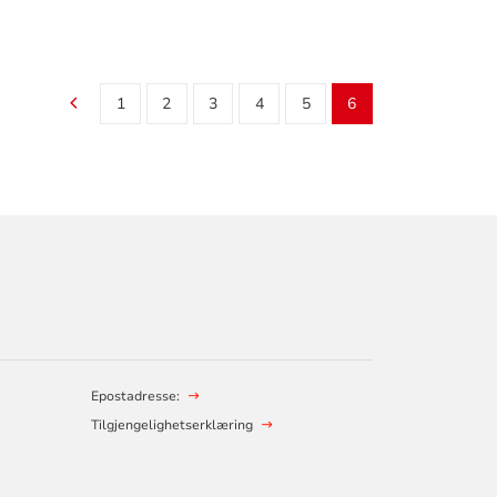
1
2
3
4
5
6
Epostadresse:
Tilgjengelighetserklæring