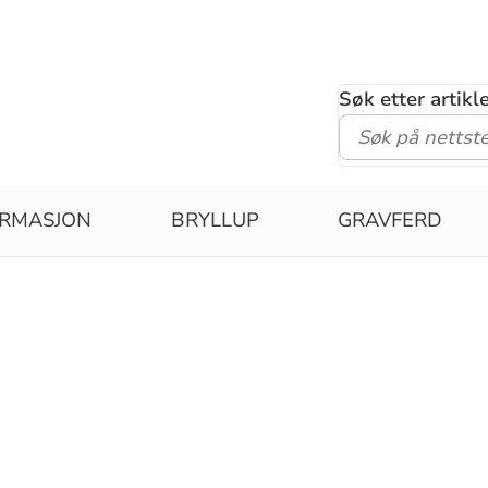
Søk etter artik
IRMASJON
BRYLLUP
GRAVFERD