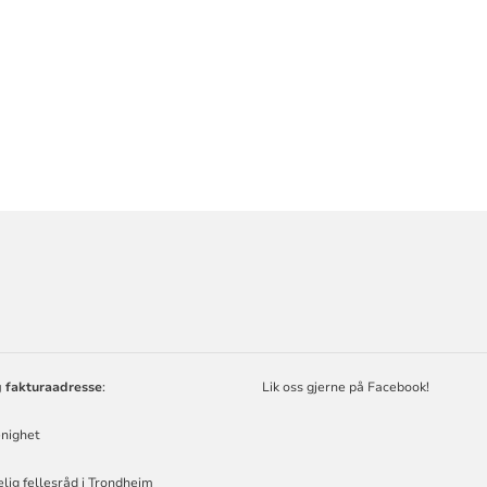
ORMASJON
g fakturaadresse
:
Lik oss gjerne på Facebook!
nighet
kelig fellesråd i Trondheim