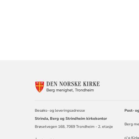
KONTAKTINF
FOR
BERG
MENIGHET
Besøks- og leveringsadresse
Post- o
Strinda, Berg og Strindheim kirkekontor
Berg me
Brøsetvegen 168, 7069 Trondheim - 2. etasje
c/ o Kir