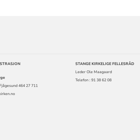
ORMASJON
ISTRASJON
STANGE KIRKELIGE FELLESRÅD
Leder Ole Maagaard
rge
Telefon : 91 38 62 08
Fjågesund 464 27 711
irken.no