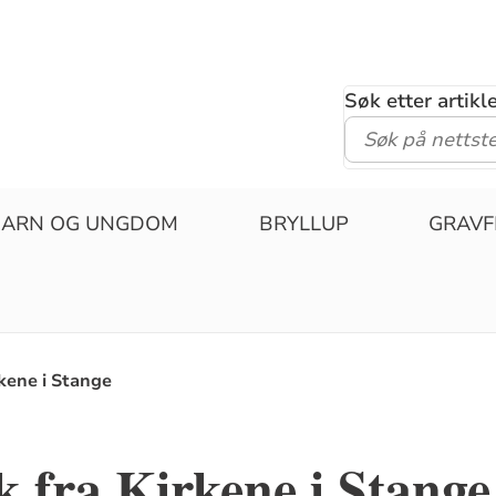
Søk etter artik
BARN OG UNGDOM
BRYLLUP
GRAVF
kene i Stange
 fra Kirkene i Stange