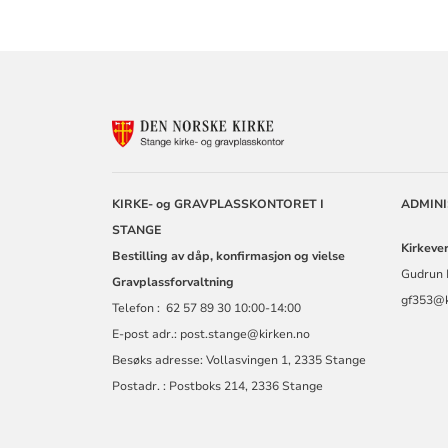
KONTAKTINF
FOR
STANGE
KIRKELIGE
FELLESRÅD
KIRKE- og GRAVPLASSKONTORET I
ADMIN
STANGE
Kirkeve
Bestilling av dåp, konfirmasjon og vielse
Gudrun 
Gravplassforvaltning
gf353@k
Telefon : 62 57 89 30 10:00-14:00
E-post adr.: post.stange@kirken.no
Besøks adresse: Vollasvingen 1, 2335 Stange
Postadr. : Postboks 214, 2336 Stange