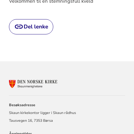
Velkommen til en stemningsfull kveld
Del lenke
KONTAKTINFORMASJON
FOR
BUVIK,
BØRSA
OG
Besøksadresse
SKAUN
Skaun kirkekontor ligger i Skaun rådhus
MENIGHETER
Tausvegen 16, 7353 Børsa
Åpningstider