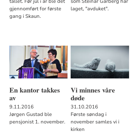
tallet. Før jul i år ble det
som Steinar Garberg har
gjennomført for første
laget, "avduket".
gang i Skaun.
En kantor takkes
Vi minnes våre
av
døde
9.11.2016
31.10.2016
Jørgen Gustad ble
Første søndag i
pensjonist 1. november.
november samles vi i
kirken