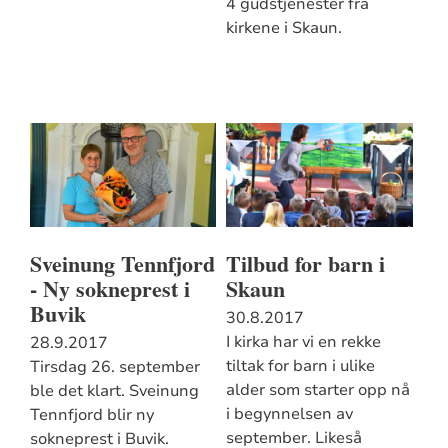
4 gudstjenester fra
kirkene i Skaun.
Sveinung Tennfjord
Tilbud for barn i
- Ny sokneprest i
Skaun
Buvik
30.8.2017
I kirka har vi en rekke
28.9.2017
tiltak for barn i ulike
Tirsdag 26. september
alder som starter opp nå
ble det klart. Sveinung
i begynnelsen av
Tennfjord blir ny
september. Likeså
sokneprest i Buvik.