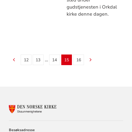
gudstjenesten i Orkdal
kirke denne dagen.
…
12
13
14
15
16
KONTAKTINFORMASJON
FOR
BUVIK,
BØRSA
OG
Besøksadresse