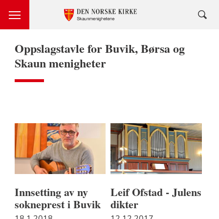
Oppslagstavle for Buvik, Børsa og
Skaun menigheter
Innsetting av ny
Leif Ofstad - Julens
sokneprest i Buvik
dikter
18.1.2018
12.12.2017