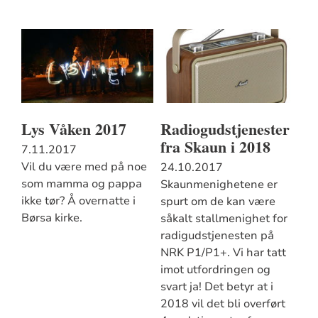
Lys Våken 2017
Radiogudstjenester
fra Skaun i 2018
7.11.2017
Vil du være med på noe
24.10.2017
som mamma og pappa
Skaunmenighetene er
ikke tør? Å overnatte i
spurt om de kan være
Børsa kirke.
såkalt stallmenighet for
radigudstjenesten på
NRK P1/P1+. Vi har tatt
imot utfordringen og
svart ja! Det betyr at i
2018 vil det bli overført