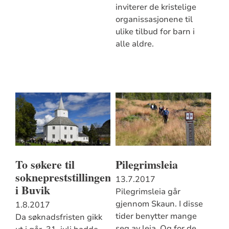
inviterer de kristelige
organissasjonene til
ulike tilbud for barn i
alle aldre.
To søkere til
Pilegrimsleia
soknepreststillingen
13.7.2017
i Buvik
Pilegrimsleia går
gjennom Skaun. I disse
1.8.2017
tider benytter mange
Da søknadsfristen gikk
seg av leia. Og for de