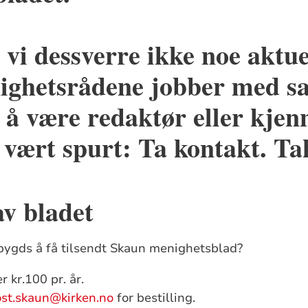
 vi dessverre ikke noe aktue
ighetsrådene jobber med sa
t å være redaktør eller kjen
vært spurt: Ta kontakt. Ta
av bladet
ygds å få tilsendt Skaun menighetsblad?
 kr.100 pr. år.
st.skaun@kirken.no
for bestilling.