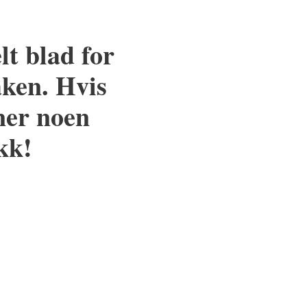
lt blad for
ken. Hvis
ner noen
kk!