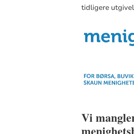
tidligere utgiv
Vi mangler
menighetsb