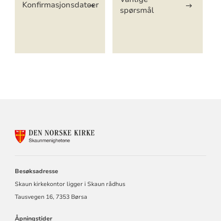
Konfirmasjonsdatoer
spørsmål
KONTAKTINFORMASJON
FOR
BUVIK,
BØRSA
OG
Besøksadresse
SKAUN
Skaun kirkekontor ligger i Skaun rådhus
MENIGHETER
Tausvegen 16, 7353 Børsa
Åpningstider