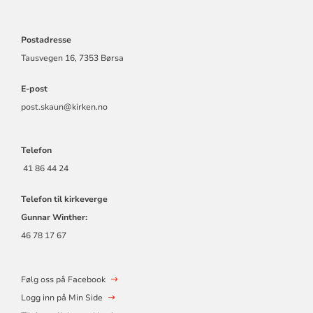
Postadresse
Tausvegen 16, 7353 Børsa
E-post
post.skaun@kirken.no
Telefon
41 86 44 24
Telefon til kirkeverge
Gunnar Winther:
46 78 17 67
Følg oss på Facebook
Logg inn på Min Side