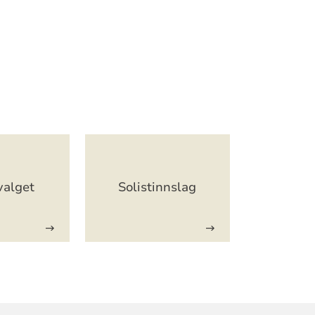
valget
Solistinnslag