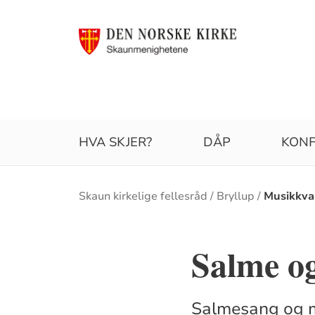
HVA SKJER?
DÅP
KONF
Brødsmulesti
Skaun kirkelige fellesråd
Bryllup
Musikkva
Salme o
Salmesang og mu