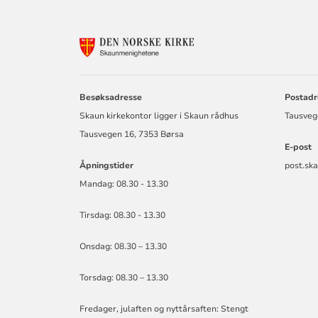
KONTAKTINF
FOR
BUVIK,
BØRSA
OG
Besøksadresse
Postadr
SKAUN
Skaun kirkekontor ligger i Skaun rådhus
Tausveg
MENIGHETER
Tausvegen 16, 7353 Børsa
E-post
Åpningstider
post.sk
Mandag: 08.30 - 13.30
Tirsdag: 08.30 - 13.30
Onsdag: 08.30 – 13.30
Torsdag: 08.30 – 13.30
Fredager, julaften og nyttårsaften: Stengt