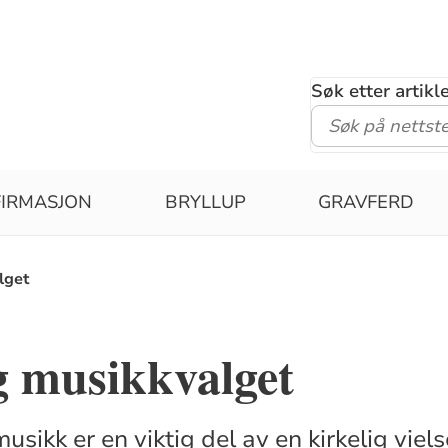
Søk etter artik
IRMASJON
BRYLLUP
GRAVFERD
lget
g musikkvalget
sikk er en viktig del av en kirkelig viel