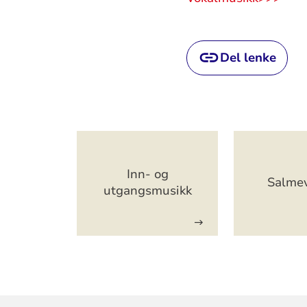
Del lenke
Artikkelsnarveger
Inn- og
Salme
utgangsmusikk