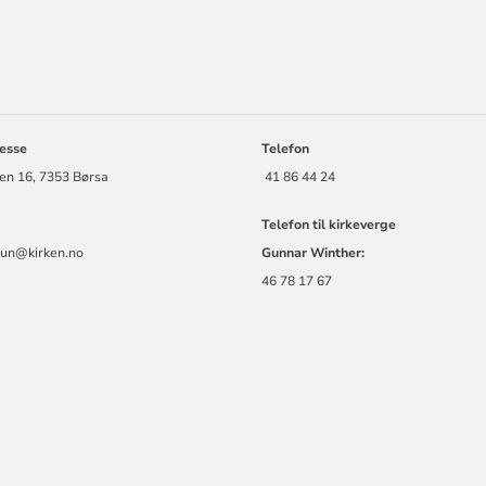
ORMASJON
esse
Telefon
en 16, 7353 Børsa
41 86 44 24
Telefon til kirkeverge
aun@kirken.no
Gunnar Winther:
46 78 17 67