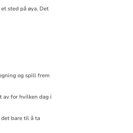
l et sted på øya. Det
tegning og spill frem
 av for hvilken dag i
et bare til å ta