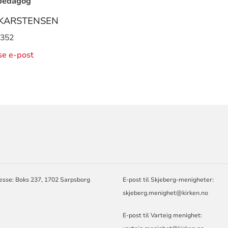
pedagog
 KARSTENSEN
 352
ise e-post
ORMASJON
esse: Boks 237, 1702 Sarpsborg
E-post til Skjeberg-menigheter:
EN,
skjeberg.menighet@kirken.no
E-post til Varteig menighet: