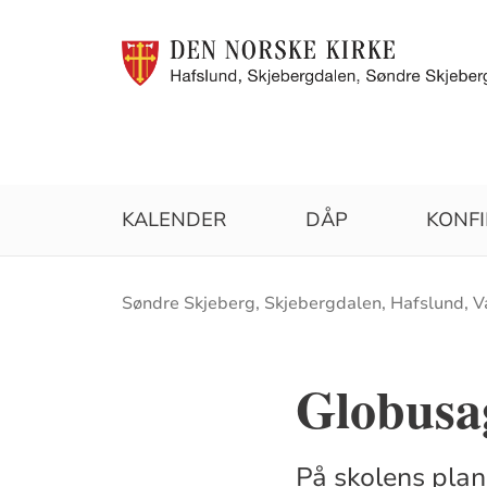
KALENDER
DÅP
KONF
Brødsmulesti
​Søndre Skjeberg, Skjebergdalen, Hafslund, V
Globusag
På skolens plan