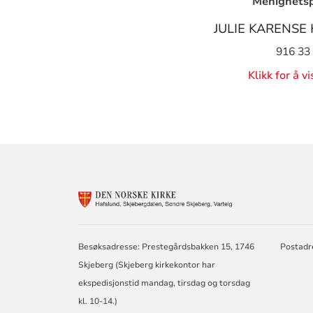
Menighets
JULIE KARENSE
916 33
Klikk for å v
KONTAKTINF
FOR
SØNDRE
Besøksadresse: Prestegårdsbakken 15, 1746
Postadr
SKJEBERG,
SKJEBERGDAL
Skjeberg (Skjeberg kirkekontor har
HAFSLUND,
ekspedisjonstid mandag, tirsdag og torsdag
VARTEIG
kl. 10-14.)