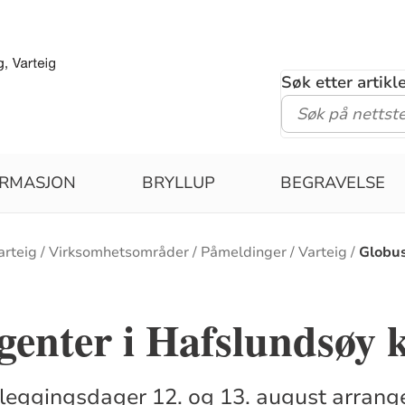
Søk etter artik
IRMASJON
BRYLLUP
BEGRAVELSE
arteig
Virksomhetsområder
Påmeldinger
Varteig
Globus
enter i Hafslundsøy k
leggingsdager 12. og 13. august arrange