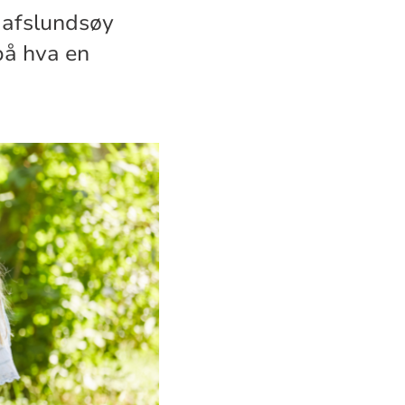
 Hafslundsøy
 på hva en