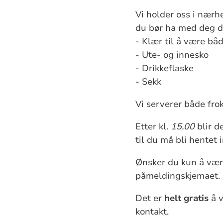
Vi holder oss i nærhe
du bør ha med deg d
- Klær til å være bå
- Ute- og innesko
- Drikkeflaske
- Sekk
Vi serverer både frok
Etter kl.
15.00
blir de
til du må bli hentet 
Ønsker du kun å være
påmeldingskjemaet.
Det er
helt gratis
å v
kontakt.