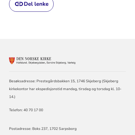
Del lenke
KONTAKTINFORMASJON
FOR
SØNDRE
Besøksadresse: Prestegårdsbakken 15, 1746 Skjeberg (Skjeberg
SKJEBERG,
SKJEBERGDALEN,
kirkekontor har ekspedisjonstid mandag, tirsdag og torsdag kl. 10-
HAFSLUND,
14.)
VARTEIG
Telefon: 40 70 17 00
Postadresse: Boks 237, 1702 Sarpsborg