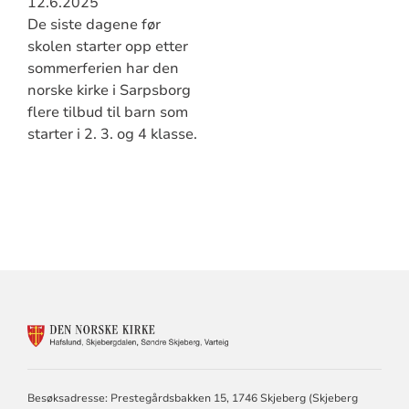
12.6.2025
De siste dagene før
skolen starter opp etter
sommerferien har den
norske kirke i Sarpsborg
flere tilbud til barn som
starter i 2. 3. og 4 klasse.
KONTAKTINFORMASJON
FOR
SØNDRE
Besøksadresse: Prestegårdsbakken 15, 1746 Skjeberg (Skjeberg
SKJEBERG,