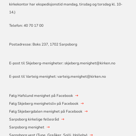
SKJEBERGDALEN,
kirkekontor har ekspedisjonstid mandag, tirsdag og torsdag kl. 10-
HAFSLUND,
14.)
VARTEIG
Telefon: 40 70 17 00
Postadresse: Boks 237, 1702 Sarpsborg
E-post til Skjeberg-menigheter:
skjeberg.menighet@kirken.no
E-post til Varteig menighet:
varteig.menighet@kirken.no
Følg Hafslund menighet på Facebook
Følg Skjeberg menighetsliv på Facebook
Følg Skjebergdalen menighet på Facebook
Sarpsborg kirkelige fellesråd
Sarpsborg menighet
Sarpsborg vest (Tune, Greåker, Solli, Holleby)