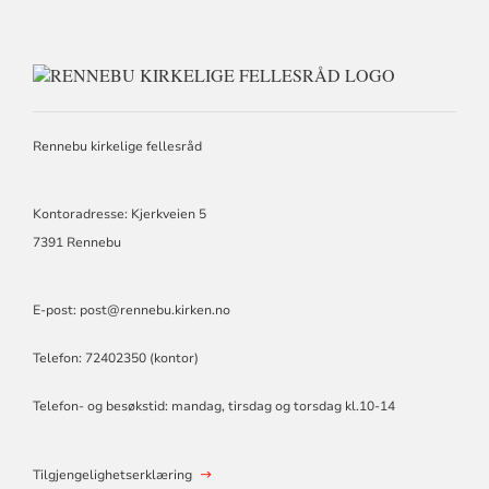
KONTAKTI
FOR
RENNEBU
KIRKELIGE
Rennebu kirkelige fellesråd
FELLESRÅ
Kontoradresse: Kjerkveien 5
7391 Rennebu
E-post: post@rennebu.kirken.no
Telefon: 72402350 (kontor)
Telefon- og besøkstid: mandag, tirsdag og torsdag kl.10-14
Tilgjengelighetserklæring