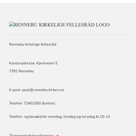
KONTAKTI
FOR
RENNEBU
KIRKELIGE
Rennebu kirkelige fellesråd
FELLESRÅ
Kontoradresse: Kjerkveien 5
7391 Rennebu
E-post: post@rennebu.kirken.no
Telefon: 72402350 (kontor)
Telefon- og besøkstid: mandag, tirsdag og torsdag kl.10-14
Tilgjengelighetserklæring