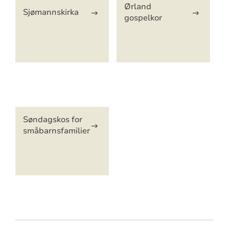
Ørland
Sjømannskirka
gospelkor
Artikkelsnarveger
Søndagskos for
småbarnsfamilier