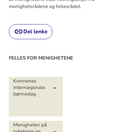
menighetsrådene og fellesrådet.
Del lenke
FELLES FOR MENIGHETENE
Artikkelsnarveger
Kvinnenes
internasjonale
bønnedag
Menigheten på
sykehjem og