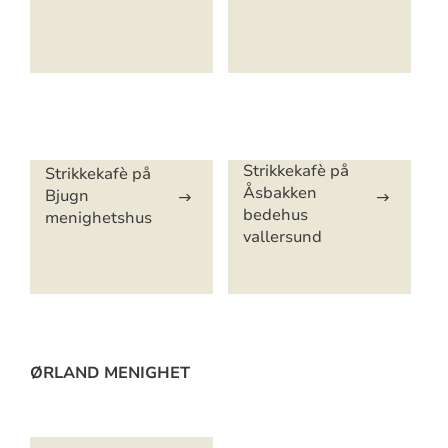
Artikkelsnarveger
Strikkekafè på
Strikkekafè på
Åsbakken
Bjugn
bedehus
menighetshus
vallersund
ØRLAND MENIGHET