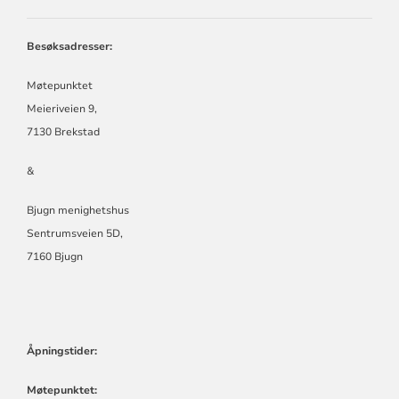
ØRLAND
KIRKELIGE
FELLESRÅD
Besøksadresser:
Møtepunktet
Meieriveien 9,
7130 Brekstad
&
Bjugn menighetshus
Sentrumsveien 5D,
7160 Bjugn
Åpningstider:
Møtepunktet: