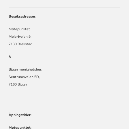
ØRLAND
KIRKELIGE
FELLESRÅD
Besøksadresser:
Møtepunktet
Meieriveien 9,
7130 Brekstad
&
Bjugn menighetshus
Sentrumsveien 5D,
7160 Bjugn
Åpningstider:
Møtepunktet: