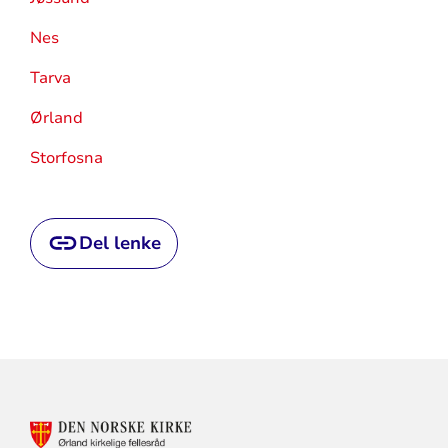
Nes
Tarva
Ørland
Storfosna
Del lenke
KONTAKTINFORMASJON
FOR