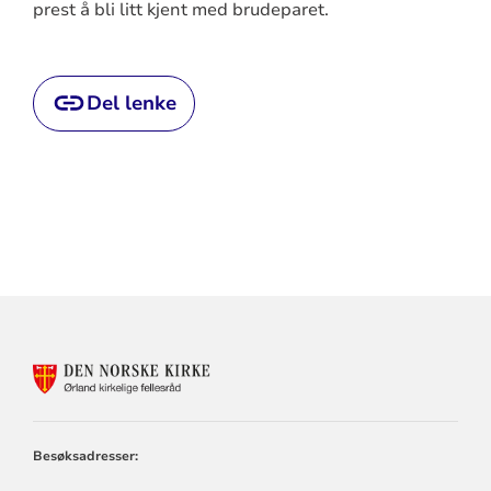
prest å bli litt kjent med brudeparet.
Del lenke
Artikkelsnarveger
KONTAKTINFORMASJON
FOR
ØRLAND
KIRKELIGE
FELLESRÅD
Besøksadresser: