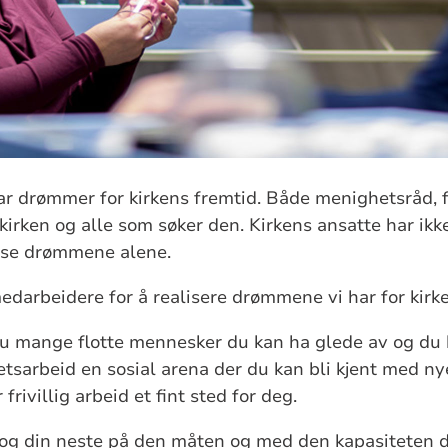
 drømmer for kirkens fremtid. Både menighetsråd, fr
kirken og alle som søker den. Kirkens ansatte har ikke
sse drømmene alene.
 medarbeidere for å realisere drømmene vi har for kirk
du mange flotte mennesker du kan ha glede av og du b
ghetsarbeid en sosial arena der du kan bli kjent med n
 frivillig arbeid et fint sted for deg.
 og din neste på den måten og med den kapasiteten 