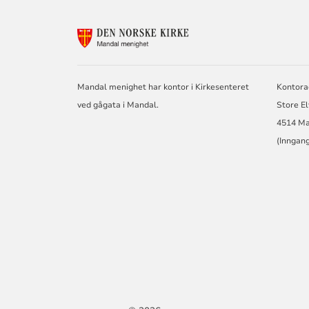
KONTAKTINF
FOR
MANDAL
MENIGHET
Mandal menighet har kontor i Kirkesenteret
Kontora
ved gågata i Mandal.
Store E
4514 Ma
(Inngang