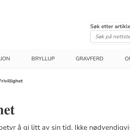
Søk etter artik
SJON
BRYLLUP
GRAVFERD
O
Frivillighet
het
betyr å gi litt av sin tid. Ikke nødvendigv