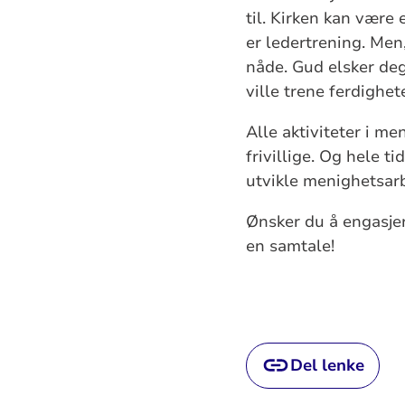
til. Kirken kan være 
er ledertrening. Men
nåde. Gud elsker deg,
ville trene ferdighet
Alle aktiviteter i m
frivillige. Og hele ti
utvikle menighetsar
Ønsker du å engasjer
en samtale!
Del lenke