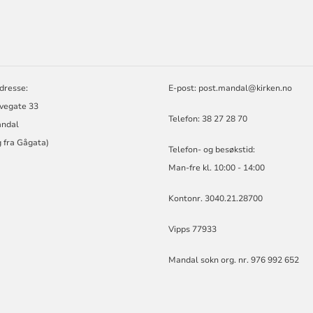
ORMASJON
dresse:
E-post: post.mandal@kirken.no
lvegate 33
Telefon: 38 27 28 70
ndal
 fra Gågata)
Telefon- og besøkstid:
Man-fre kl. 10:00 - 14:00
Kontonr. 3040.21.28700
Vipps 77933
Mandal sokn org. nr. 976 992 652