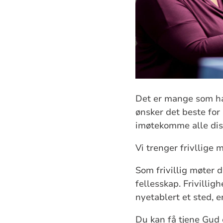
Det er mange som har
ønsker det beste for 
imøtekomme alle di
Vi trenger frivllige
Som frivillig møter 
fellesskap. Frivilli
nyetablert et sted, er
Du kan få tjene Gud