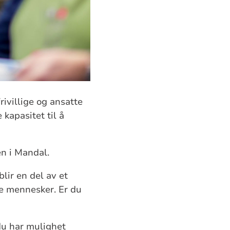
ivillige og ansatte
 kapasitet til å
en i Mandal.
lir en del av et
ye mennesker. Er du
du har mulighet