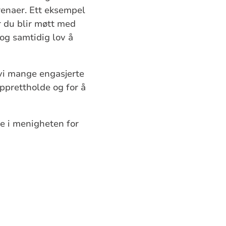
arenaer. Ett eksempel
r du blir møtt med
 og samtidig lov å
 vi mange engasjerte
 opprettholde og for å
e i menigheten for