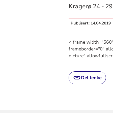
Kragerø 24 - 29
Publisert:
14.04.2019
<iframe width="560
frameborder="0" all
picture" allowfullsc
Del lenke