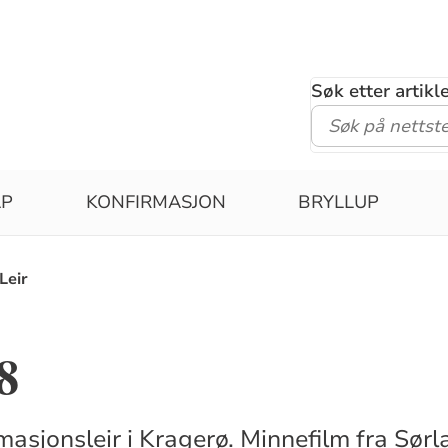
Søk etter artik
ÅP
KONFIRMASJON
BRYLLUP
Leir
8
asjonsleir i Kragerø. Minnefilm fra Sørla