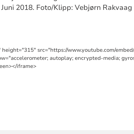
 Juni 2018. Foto/Klipp: Vebjørn Rakvaag
" height="315" src="https://www.youtube.com/emb
ow="accelerometer; autoplay; encrypted-media; gyros
reen></iframe>