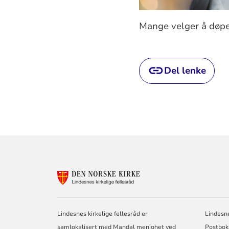
Mange velger å døpe 
Del lenke
KONTAKTINF
FOR
LINDESNES
KIRKELIGE
FELLESRÅD
Lindesnes kirkelige fellesråd er
Lindesne
samlokalisert med Mandal menighet ved
Postbok