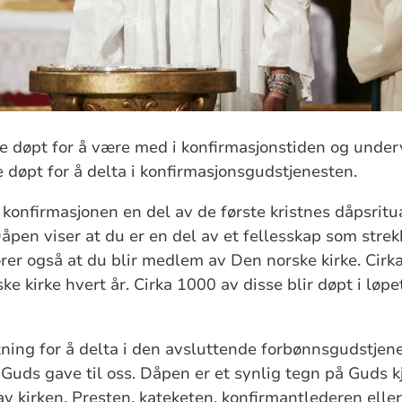
e døpt for å være med i konfirmasjonstiden og under
døpt for å delta i konfirmasjonsgudstjenesten.
konfirmasjonen en del av de første kristnes dåpsritua
åpen viser at du er en del av et fellesskap som strek
er også at du blir medlem av Den norske kirke. Cirk
ke kirke hvert år. Cirka 1000 av disse blir døpt i løpe
ning for å delta i den avsluttende forbønnsgudstjen
r Guds gave til oss. Dåpen er et synlig tegn på Guds k
av kirken. Presten, kateketen, konfirmantlederen elle