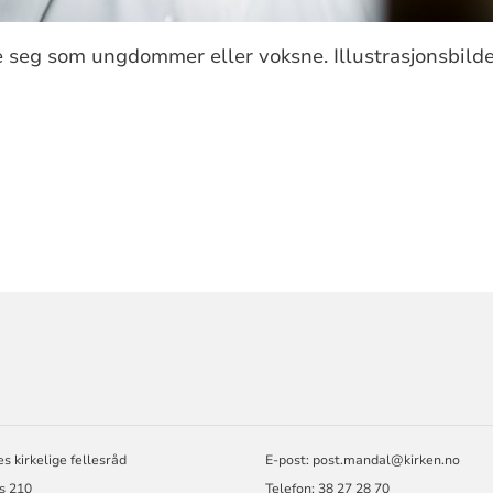
seg som ungdommer eller voksne. Illustrasjonsbilde
ORMASJON
s kirkelige fellesråd
E-post: post.mandal@kirken.no
s 210
Telefon: 38 27 28 70