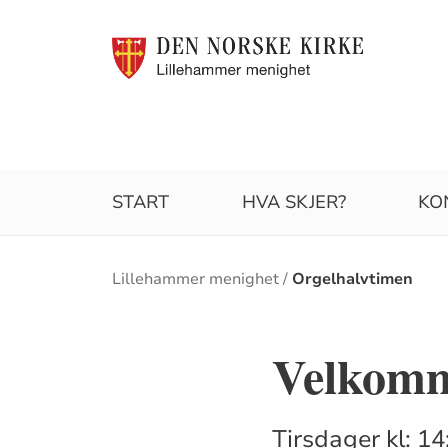
START
HVA SKJER?
KO
Brødsmulesti
Lillehammer menighet
Orgelhalvtimen
Velkomm
Tirsdager kl: 14