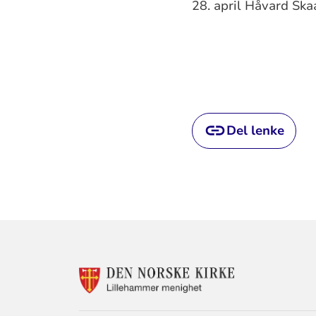
28. april Håvard Skaa
Del lenke
KONTAKTINF
FOR
LILLEHAMME
MENIGHET