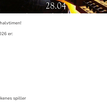
halvtimen!
026 er:
åkenes spiller