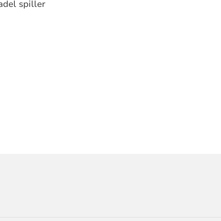
del spiller
ORMASJON
R