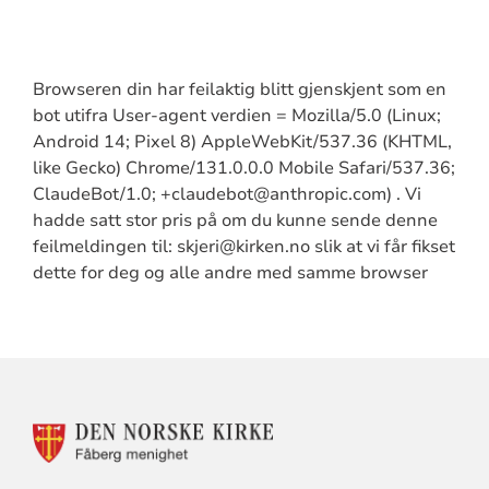
Browseren din har feilaktig blitt gjenskjent som en
bot utifra User-agent verdien = Mozilla/5.0 (Linux;
Android 14; Pixel 8) AppleWebKit/537.36 (KHTML,
like Gecko) Chrome/131.0.0.0 Mobile Safari/537.36;
ClaudeBot/1.0; +claudebot@anthropic.com) . Vi
hadde satt stor pris på om du kunne sende denne
feilmeldingen til: skjeri@kirken.no slik at vi får fikset
dette for deg og alle andre med samme browser
KONTAKTINFORMASJON
FOR
FÅBERG