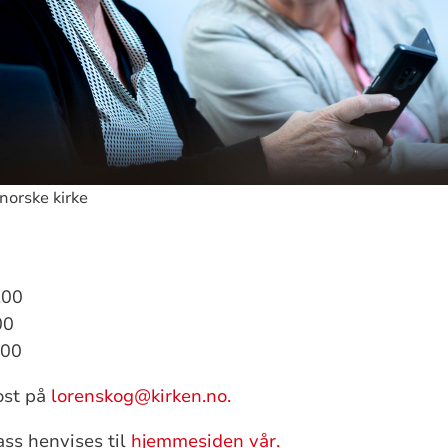
norske kirke
.00
00
.00
ost på
lorenskog@kirken.no.
ss henvises til
hjemmesiden vår.