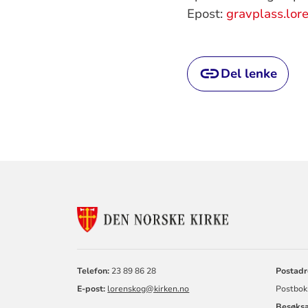
Epost:
gravplass.lor
Del lenke
KONTAKTINF
FOR
LØRENSKOG
KIRKELIGE
FELLESRÅD
Telefon:
23 89 86 28
Postadr
E-post:
l
orenskog@kirken.no
Postbok
Besøksa