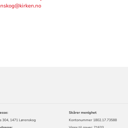
enskog@kirken.no
ORMASJON
esse:
Skårer menighet
s 304, 1471 Lørenskog
Kontonummer
1802.17.73588
dresse:
Vipps til gaver: 71633