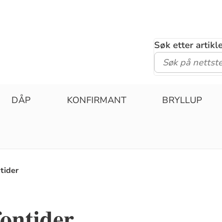
Søk etter artik
DÅP
KONFIRMANT
BRYLLUP
tider
fontider