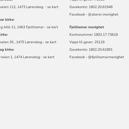
veien 112, 1473 Lørenskog - se kart
Gavekonto: 1802.20.61948
Facebook - @skarer.menighet
ar kirke:
 Allè 11, 1463 Fjellhamar - se kart
Fjellhamar menighet
kirke:
Kontonummer
1802.17.73618
eien 35 , 1475 Lørenskog - se kart
Vipps til gaver: 25119
og kirke:
Gavekonto: 1802.20.61891
eien 1, 1474 Lørenskog - se kart
Facebook -
@fjellhamarmen
ighet