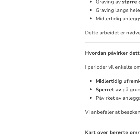
Graving av
større 
Graving langs hel
Midlertidig anlegg
Dette arbeidet er nødven
Hvordan påvirker det
I perioder vil enkelte 
Midlertidig ufre
Sperret av
på grun
Påvirket av anlegg
Vi anbefaler at besøke
Kart over berørte om