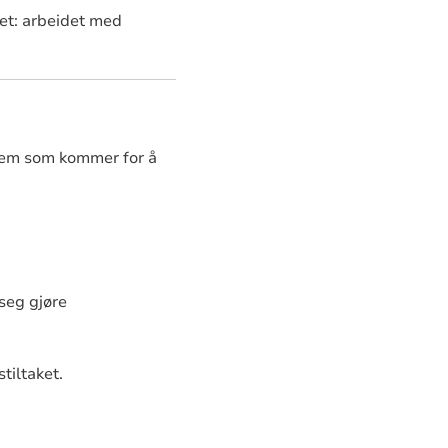
det: arbeidet med
 dem som kommer for å
seg gjøre
tiltaket.