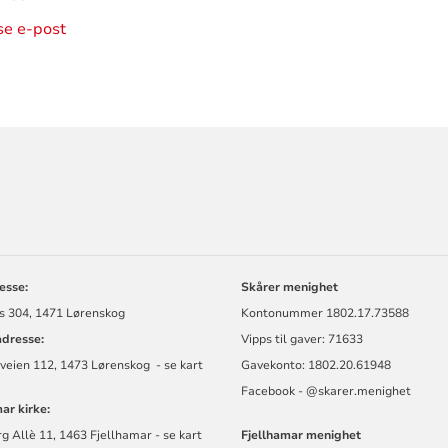
ise e-post
ORMASJON
esse:
Skårer menighet
s 304, 1471 Lørenskog
Kontonummer
1802.17.73588
dresse:
Vipps til gaver: 71633
veien 112, 1473 Lørenskog - se kart
Gavekonto: 1802.20.61948
Facebook - @skarer.menighet
ar kirke:
 Allè 11, 1463 Fjellhamar - se kart
Fjellhamar menighet