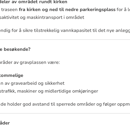
deler av området rundt kirken
e traseen
fra kirken og ned til nedre parkeringsplass
for å 
saktivitet og maskintransport i området
dig for å sikre tilstrekkelig vannkapasitet til det nye anleg
te besøkende?
områder av gravplassen være:
mkommelige
n av gravearbeid og sikkerhet
strafikk, maskiner og midlertidige omkjøringer
nde holder god avstand til sperrede områder og følger opp
råder