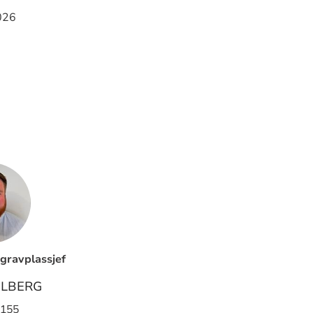
026
gravplassjef
OLBERG
 155