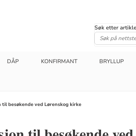
Søk etter artik
DÅP
KONFIRMANT
BRYLLUP
 til besøkende ved Lørenskog kirke
jon til besøkende ved