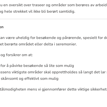
 du en oversikt over traseer og områder som berøres av arbei
g hele strekket vil ikke bli berørt samtidig.
en
e kan være uheldig for besøkende og pårørende, spesielt for
et berørte området eller delta i seremonier.
, og forsikrer om at:
te for å påvirke besøkende så lite som mulig
ssens viktigste områder skal opprettholdes så langt det lar 
å skånsomt og effektivt som mulig
 tålmodigheten mens vi gjennomfører dette viktige sikkerhets