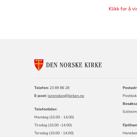
Klikk for å v
KONTAKTINF
FOR
LØRENSKOG
KIRKELIGE
FELLESRÅD
Telefon:
23 89 86 28
Postadr
E-post:
l
orenskog@kirken.no
Postbok
Besøksa
Telefontider:
Solheim
Mandag (10.00 - 14.00)
Tirsdag (10.00 -14.00)
Fjellham
Torsdag (10.00 - 14.00)
Haneborg