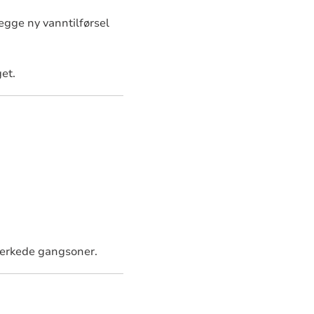
legge ny vanntilførsel
get.
merkede gangsoner.