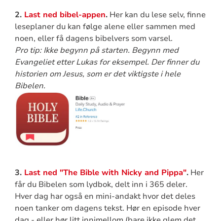
2.
Last ned bibel-appen
.
Her kan du lese selv, finne
leseplaner du kan følge alene eller sammen med
noen, eller få dagens bibelvers som varsel.
Pro tip: Ikke begynn på starten. Begynn med
Evangeliet etter Lukas for eksempel. Der finner du
historien om Jesus, som er det viktigste i hele
Bibelen.
3.
Last ned "The Bible with Nicky and Pippa"
.
Her
får du Bibelen som lydbok, delt inn i 365 deler.
Hver dag har også en mini-andakt hvor det deles
noen tanker om dagens tekst. Hør en episode hver
dag - eller hør litt innimellom (bare ikke glem det