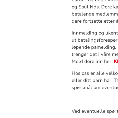
og Soul kids. Dere k
betalende medlemmer 
dere fortsette etter 
Innmelding og ukentl
ut betalingsforespør
løpende påmelding. D
trenger det i våre m
Meld dere inn her:
K
Hos oss er alle velk
eller ditt barn har
spørsmål om eventuel
Ved eventuelle spørs