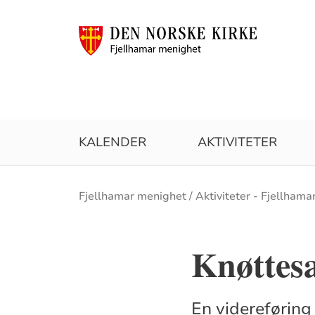
KALENDER
AKTIVITETER
Brødsmulesti
Fjellhamar menighet
Aktiviteter - Fjellhama
Knøttes
En videreføring