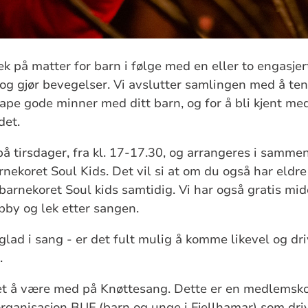
k på matter for barn i følge med en eller to engasjer
 og gjør bevegelser. Vi avslutter samlingen med å ten
kape gode minner med ditt barn, og for å bli kjent me
det.
å tirsdager, fra kl. 17-17.30, og arrangeres i sam
nekoret Soul Kids. Det vil si at om du også har eldr
barnekoret Soul kids samtidig. Vi har også gratis mid
obby og lek etter sangen.
 glad i sang - er det fult mulig å komme likevel og d
n.
ret å være med på Knøttesang. Dette er en medlemsko
ganisasjon BUF (barn og unge i Fjellhamar) som dri