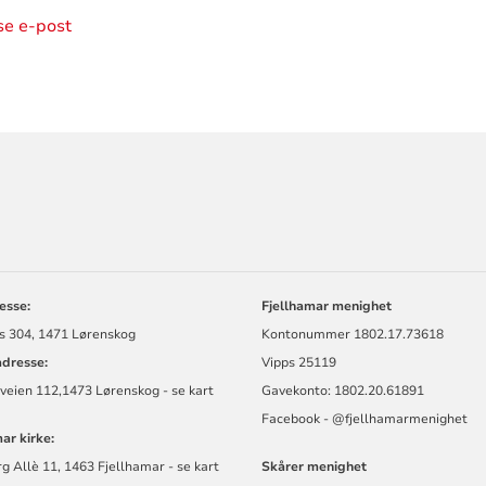
ise e-post
ORMASJON
esse:
Fjellhamar menighet
s 304, 1471 Lørenskog
Kontonummer
1802.17.73618
dresse:
Vipps 25119
veien 112,1473 Lørenskog - se kart
Gavekonto: 1802.20.61891
Facebook -
@fjellhamarmen
ighet
ar kirke:
 Allè 11, 1463 Fjellhamar - se kart
Skårer menighet