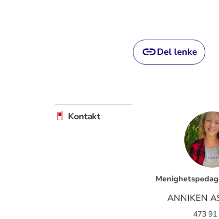
Del lenke
Kontakt
Menighetspedago
ANNIKEN A
473 91