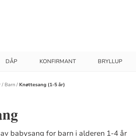
DÅP
KONFIRMANT
BRYLLUP
r
Barn
Knøttesang (1-5 år)
ang
 av babysang for barn i alderen 1-4 år