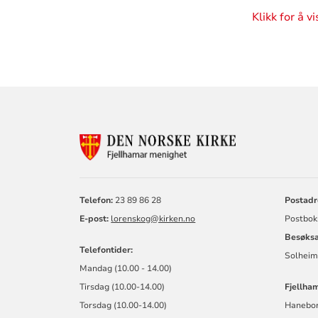
Klikk for å v
KONTAKTINF
FOR
FJELLHAMAR
MENIGHET
Telefon:
23 89 86 28
Postadr
E-post:
lorenskog@kirken.no
Postbok
Besøksa
Telefontider:
Solheim
Mandag (10.00 - 14.00)
Tirsdag (10.00-14.00)
Fjellham
Torsdag (10.00-14.00)
Haneborg