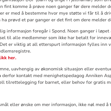
an fint komme å prøve noen ganger før dere melder de
er med å bestemme hvor mye støtte vi får til å drive
å ha prøvd et par ganger er det fint om dere melder d
ig informasjon foregår i Spond. Noen ganger i løpet 
sel til alle medlemmer som ikke har betalt for innevæ
et er viktig at all etterspurt informasjon fylles inn 
edlemsregistre.
likk her.
omne, uavhengig av økonomisk situasjon eller eventue
. Ta derfor kontakt med menighetspedagog Anniken A
l tilrettelegging for barnet, eller behov for gratis
mål eller ønske om mer informasjon, ikke nøl med å t