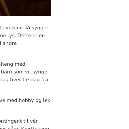
te voksne. Vi synger,
ne lys. Dette er en
d andre
menheng med
e barn som vil synge
dag hver tirsdag fra
rive med hobby og lek
ntingent til vår
ver både Knøttesang