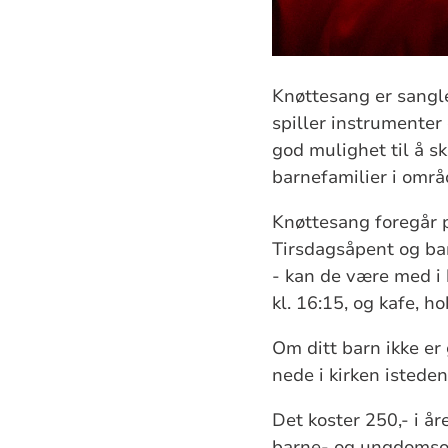
Knøttesang er sangle
spiller instrumenter
god mulighet til å s
barnefamilier i områ
Knøttesang foregår p
Tirsdagsåpent og bar
- kan de være med i 
kl. 16:15, og kafe, h
Om ditt barn ikke er
nede i kirken istede
Det koster 250,- i å
barne- og ungdomsor