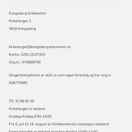
KONGSBERG
OG
JONDALEN
Kongsberg kirkekontor
MENIGHET
Kirketorget 2
3616 Kongsberg
kirketorget@kongsberg.kommune.no
Konto: 2291.15.07203
Org.nr.: 976989740
Glogerfestspillene er skilt ut som egen forening og har org.nr.
936775985
Tlf. 32 86 60 30
Kirketorget er betjent
tirsdag-fredag 9:00-14:00
Fra 6. juli til 14. august er Kirkekontorets resepsjon ubetjent
Sentralbordet er betjent mandag-fredag 10:00-12:00