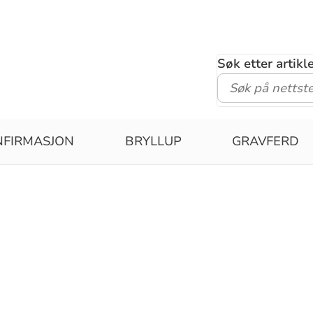
Søk etter artik
NFIRMASJON
BRYLLUP
GRAVFERD