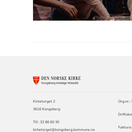
KONTAKTINF
FOR
KIRKEN
I
KONGSBERG
Kirketorget 2
Org.nr.
OG
3616 Kongsberg
SANDSVÆR
Driftsk
Tlf.: 32 86 60 30
Faktura: 
kirketorget@kongsberg.kommune.no