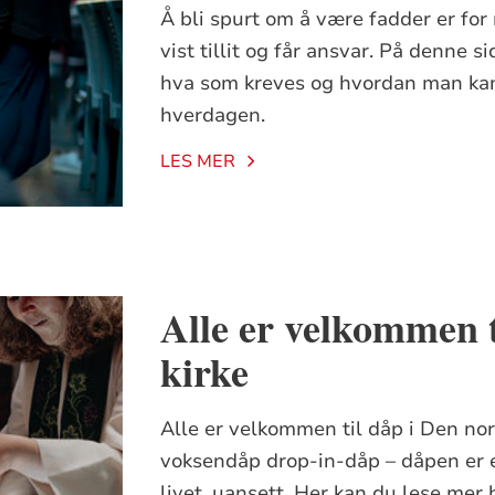
Å bli spurt om å være fadder er for 
vist tillit og får ansvar. På denne 
hva som kreves og hvordan man kan 
hverdagen.
LES MER
Alle er velkommen t
kirke
Alle er velkommen til dåp i Den nor
voksendåp drop-in-dåp – dåpen er en
livet, uansett. Her kan du lese mer