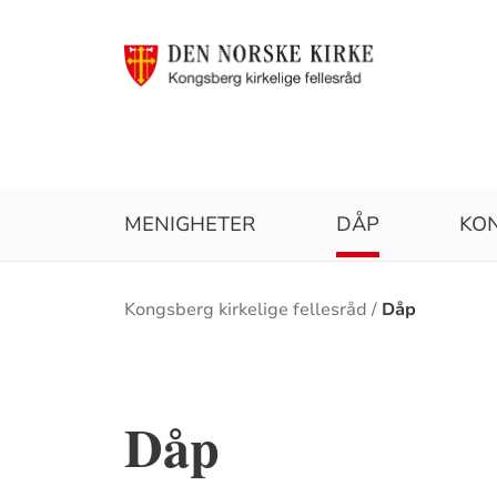
MENIGHETER
DÅP
KO
Brødsmulesti
Kongsberg kirkelige fellesråd
Dåp
Dåp