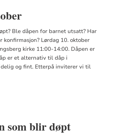
tober
døpt? Ble dåpen for barnet utsatt? Har
ør konfirmasjon? Lørdag 10. oktober
Kongsberg kirke 11:00-14:00. Dåpen er
p er et alternativ til dåp i
elig og fint. Etterpå inviterer vi til
n som blir døpt