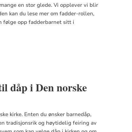
mange en stor glede. Vi opplever vi blir
siden kan du lese mer om fadder-rollen,
følge opp fadderbarnet sitt i
il dåp i Den norske
ske kirke. Enten du ønsker barnedåp,
 tradisjonsrik og høytidelig feiring av
 hvem som kan velge dåp i kirken og om