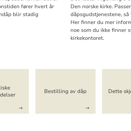
nstiden fører hvert år
Den norske kirke. Passe
ndåp blir stadig
dåpsgudstjenestene, så t
Her finner du mer inform
noe som du ikke finner s
kirkekontoret.
iske
Bestilling av dåp
Dette skj
edelser