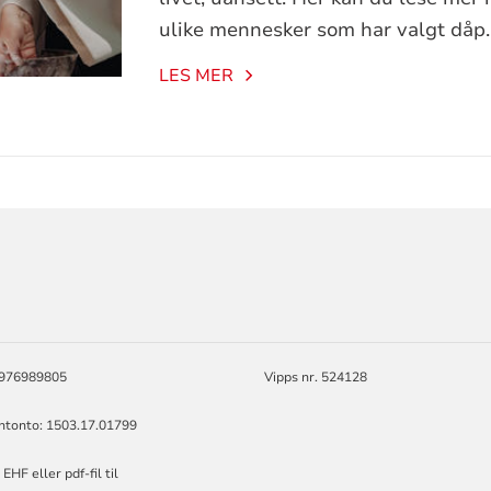
ulike mennesker som har valgt dåp.
LES MER
ORMASJON
: 976989805
Vipps nr. 524128
ontonto: 1503.17.01799
EHF eller pdf-fil til