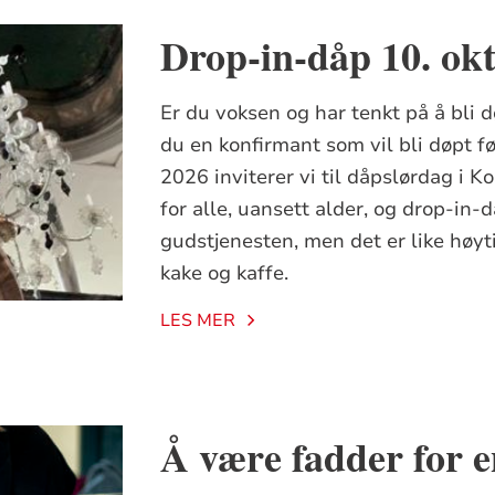
Drop-in-dåp 10. ok
Er du voksen og har tenkt på å bli 
du en konfirmant som vil bli døpt f
2026 inviterer vi til dåpslørdag i 
for alle, uansett alder, og drop-in-då
gudstjenesten, men det er like høytid
kake og kaffe.
LES MER
Å være fadder for e