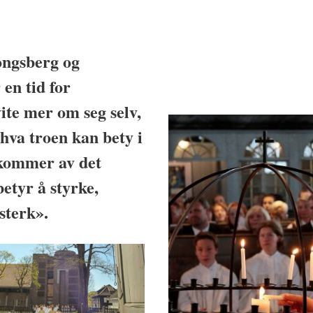
ongsberg og
en tid for
vite mer om seg selv,
va troen kan bety i
kommer av det
etyr å styrke,
 sterk».