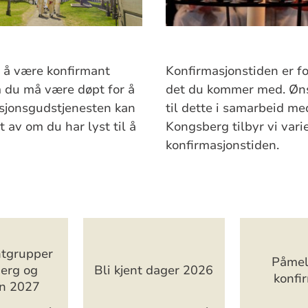
l å være konfirmant
Konfirmasjonstiden er for
m du må være døpt for å
det du kommer med. Ønsk
sjonsgudstjenesten kan
til dette i samarbeid med
 av om du har lyst til å
Kongsberg tilbyr vi var
konfirmasjonstiden.
ntgrupper
Påmeld
erg og
Bli kjent dager 2026
konfi
en 2027