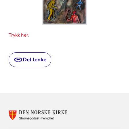
Trykk her
.
Del lenke
KONTAKTINFORMASJON
FOR
STRØMSGODSET