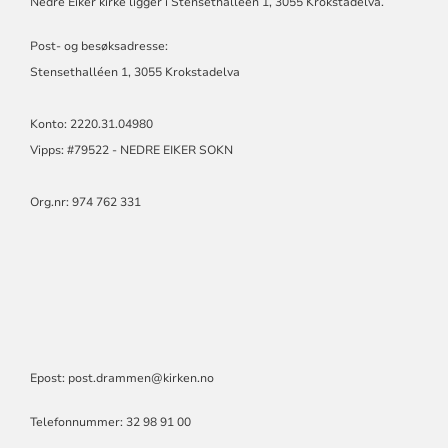
Nedre Eiker kirke ligger i Stensethalléen 1, 3055 Krokstadelva.
Post- og besøksadresse:
Stensethalléen 1, 3055 Krokstadelva
Konto: 2220.31.04980
Vipps: #79522 - NEDRE EIKER SOKN
Org.nr: 974 762 331
Epost: post.drammen@kirken.no
Telefonnummer: 32 98 91 00