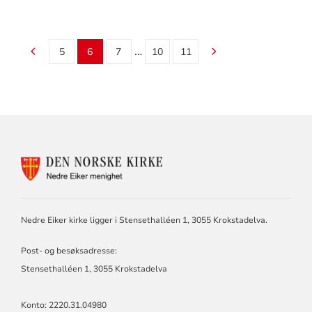
…
5
6
7
10
11
KONTAKTINFORMASJON
FOR
NEDRE
EIKER
MENIGHET
Nedre Eiker kirke ligger i Stensethalléen 1, 3055 Krokstadelva.
Post- og besøksadresse:
Stensethalléen 1, 3055 Krokstadelva
Konto: 2220.31.04980