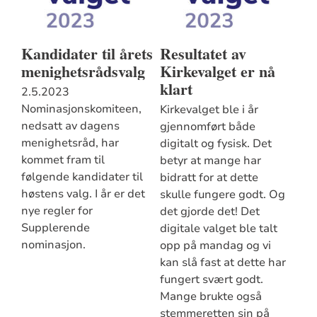
Kandidater til årets
Resultatet av
menighetsrådsvalg
Kirkevalget er nå
klart
2.5.2023
Nominasjonskomiteen,
Kirkevalget ble i år
nedsatt av dagens
gjennomført både
menighetsråd, har
digitalt og fysisk. Det
kommet fram til
betyr at mange har
følgende kandidater til
bidratt for at dette
høstens valg. I år er det
skulle fungere godt. Og
nye regler for
det gjorde det! Det
Supplerende
digitale valget ble talt
nominasjon.
opp på mandag og vi
kan slå fast at dette har
fungert svært godt.
Mange brukte også
stemmeretten sin på