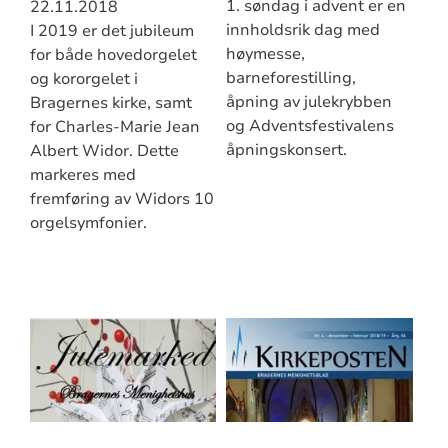
1. søndag i advent er en
22.11.2018
innholdsrik dag med
I 2019 er det jubileum
høymesse,
for både hovedorgelet
barneforestilling,
og kororgelet i
åpning av julekrybben
Bragernes kirke, samt
og Adventsfestivalens
for Charles-Marie Jean
åpningskonsert.
Albert Widor. Dette
markeres med
fremføring av Widors 10
orgelsymfonier.