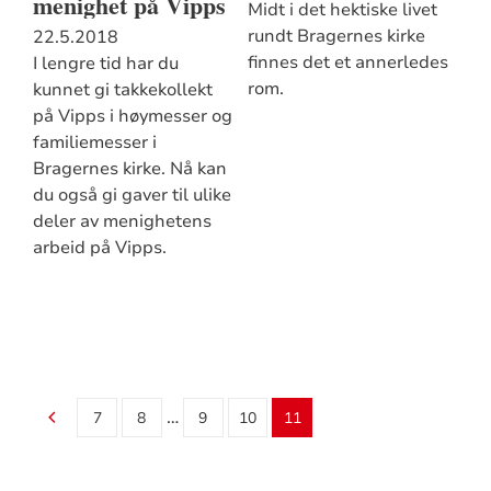
menighet på Vipps
Midt i det hektiske livet
rundt Bragernes kirke
22.5.2018
finnes det et annerledes
I lengre tid har du
rom.
kunnet gi takkekollekt
på Vipps i høymesser og
familiemesser i
Bragernes kirke. Nå kan
du også gi gaver til ulike
deler av menighetens
arbeid på Vipps.
…
7
8
9
10
11