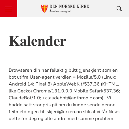
Kalender
Browseren din har feilaktig blitt gjenskjent som en
bot utifra User-agent verdien = Mozilla/5.0 (Linux;
Android 14; Pixel 8) AppleWebKit/537.36 (KHTML,
like Gecko) Chrome/131.0.0.0 Mobile Safari/537.36;
ClaudeBot/1.0; +claudebot@anthropic.com) . Vi
hadde satt stor pris på om du kunne sende denne
feilmeldingen til: skjeri@kirken.no slik at vi får fikset
dette for deg og alle andre med samme problem