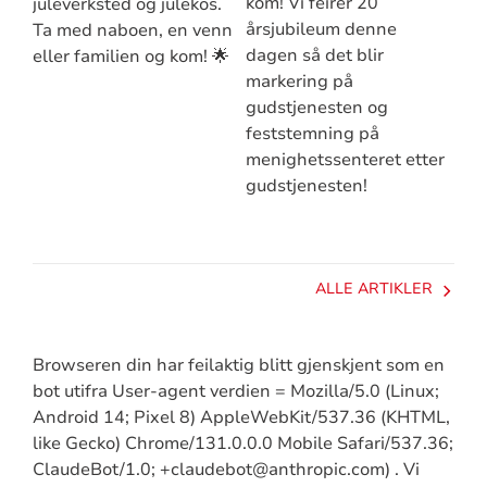
kom! Vi feirer 20
juleverksted og julekos.
årsjubileum denne
Ta med naboen, en venn
dagen så det blir
eller familien og kom! 🌟
markering på
gudstjenesten og
feststemning på
menighetssenteret etter
gudstjenesten!
ALLE ARTIKLER
Browseren din har feilaktig blitt gjenskjent som en
bot utifra User-agent verdien = Mozilla/5.0 (Linux;
Android 14; Pixel 8) AppleWebKit/537.36 (KHTML,
like Gecko) Chrome/131.0.0.0 Mobile Safari/537.36;
ClaudeBot/1.0; +claudebot@anthropic.com) . Vi