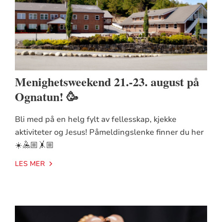
Menighetsweekend 21.-23. august på
Ognatun! 🥳
Bli med på en helg fylt av fellesskap, kjekke
aktiviteter og Jesus! Påmeldingslenke finner du her
☀️🤽🏼🤸🏼
LES MER