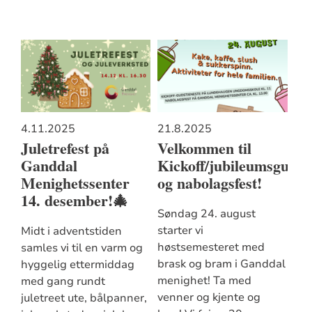
4.11.2025
21.8.2025
Juletrefest på
Velkommen til
Ganddal
Kickoff/jubileumsgudst
Menighetssenter
og nabolagsfest!
14. desember!🎄
Søndag 24. august
starter vi
Midt i adventstiden
høstsemesteret med
samles vi til en varm og
brask og bram i Ganddal
hyggelig ettermiddag
menighet! Ta med
med gang rundt
venner og kjente og
juletreet ute, bålpanner,